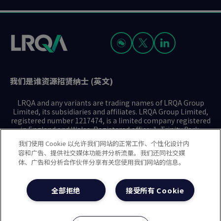
我们是谁
资源
招贤纳士 (英文)
LRQA and any variants are trading names of LRQA Group
Limited, its subsidiaries and affiliates. LRQA Group Limited,
registered number 1217474, is a limited company registered
in England and Wales. Registered office: 1, Trinity Park,
Bickenhill Lane, Birmingham B37 7ES. © 2025 LRQA Group
我们使用 Cookie 以允许我们网站的正常工作、个性化设计内
Limited.
容和广告、提供社交媒体功能并分析流量。我们还同社交媒
体、广告和分析合作伙伴分享有关您使用我们网站的信息。
隐私声明
Cookie政策
使用条款
现代奴隶制声明(英文)
全部拒绝
接受所有 Cookie
治理方针(英文)
沪ICP备2023029947号-1
沪公网安备31010102008508号