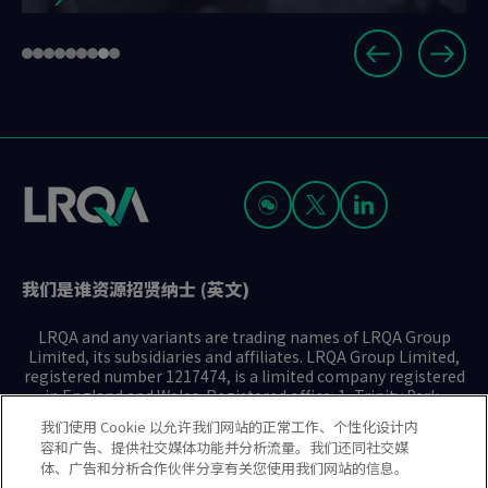
Slide
Go
Go
Go
Go
Go
Go
Go
Go
Go
8
to
to
to
to
to
to
to
to
to
of
slide
slide
slide
slide
slide
slide
slide
slide
slide
9
1
2
3
4
5
6
7
8
9
我们是谁
资源
招贤纳士 (英文)
LRQA and any variants are trading names of LRQA Group
Limited, its subsidiaries and affiliates. LRQA Group Limited,
registered number 1217474, is a limited company registered
in England and Wales. Registered office: 1, Trinity Park,
Bickenhill Lane, Birmingham B37 7ES. © 2025 LRQA Group
我们使用 Cookie 以允许我们网站的正常工作、个性化设计内
Limited.
容和广告、提供社交媒体功能并分析流量。我们还同社交媒
体、广告和分析合作伙伴分享有关您使用我们网站的信息。