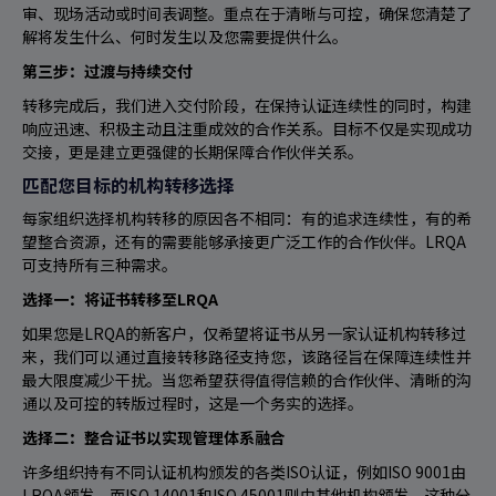
审、现场活动或时间表调整。重点在于清晰与可控，确保您清楚了
解将发生什么、何时发生以及您需要提供什么。
第三步：过渡与持续交付
转移完成后，我们进入交付阶段，在保持认证连续性的同时，构建
响应迅速、积极主动且注重成效的合作关系。目标不仅是实现成功
交接，更是建立更强健的长期保障合作伙伴关系。
匹配您目标的机构转移选择
每家组织选择机构转移的原因各不相同：有的追求连续性，有的希
望整合资源，还有的需要能够承接更广泛工作的合作伙伴。LRQA
可支持所有三种需求。
选择一：将证书转移至LRQA
如果您是LRQA的新客户，仅希望将证书从另一家认证机构转移过
来，我们可以通过直接转移路径支持您，该路径旨在保障连续性并
最大限度减少干扰。当您希望获得值得信赖的合作伙伴、清晰的沟
通以及可控的转版过程时，这是一个务实的选择。
选择二：整合证书以实现管理体系融合
许多组织持有不同认证机构颁发的各类ISO认证，例如ISO 9001由
LRQA颁发，而ISO 14001和ISO 45001则由其他机构颁发。这种分