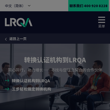
中文（简体）
联系我们 400 920 8228
菜单
返回上一页
You are here:
转换认证机构到LRQA
同心同行，助力增长——寻找与您理念契合的合作伙伴
转换认证机构到LRQA
三步轻松搞定转换机构