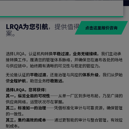
LRQA为您引航
，提供值得信赖的解决方
点击这里报价咨询
案。
选择LRQA，认证机构转换
平稳过渡，业务无缝接续
。
我们主动承
接转换工作，厘清您的管理体系脉络，并确保您在遍布各处的场地
与供应链中，始终拥有清晰的可见性与稳定的管控力。
无论是认证的
平稳过渡
，还是治理与风控的
体系升级
，我们从伊始
便
全程护航
，助您业务
行稳致远
。
选择LRQA，您将获得：
其一，纵览全局的可视性
——从单一厂区到多地布局，乃至广阔的
供应商网络，运营状况尽在掌握。
其二，标准如一的治理
——凭借标准化审计与可靠资源，确保管理
的一致性。
其三，集约高效的成本
——通过更智能的审计与整合管理，有效控
制成本。