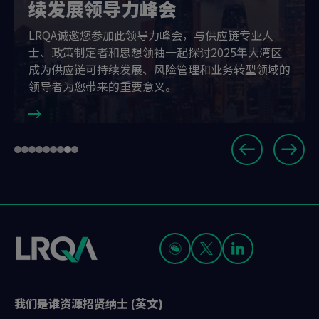
续发展领导力峰会
LRQA诚邀您参加此领导力峰会，与供应链专业人
士、政策制定者和思想领袖一起探讨2025年大湾区
成为供应链可持续发展、风险管理和业务转型领域的
领导者为您带来的重要意义。
Slide
Go
Go
Go
Go
Go
Go
Go
Go
Go
8
to
to
to
to
to
to
to
to
to
of
slide
slide
slide
slide
slide
slide
slide
slide
slide
9
1
2
3
4
5
6
7
8
9
我们是谁
资源
招贤纳士 (英文)