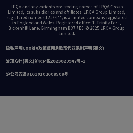
LRQA and any variants are trading names of LRQA Group
Limited, its subsidiaries and affiliates. LRQA Group Limited,
registered number 1217474, is a limited company registered
in England and Wales. Registered office: 1, Trinity Park,
Bickenhill Lane, Birmingham B37 7ES. © 2025 LRQA Group
Limited.
隐私声明
Cookie政策
使用条款
现代奴隶制声明(英文)
治理方针(英文)
沪ICP备2023029947号-1
沪公网安备31010102008508号