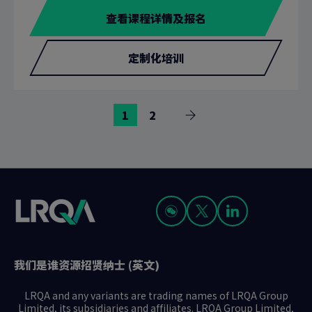
查看课程详情及报名
定制化培训
前
前
1
2
下
往
往
一
页
页
页
面
面
我们是谁
资源
招贤纳士 (英文)
LRQA and any variants are trading names of LRQA Group
Limited, its subsidiaries and affiliates. LRQA Group Limited,