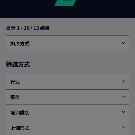
显示
1
-
10
/
13
结果
排序方式
按
最
新
筛选方式
排
序
行业
行
业
服务
服
务
培训类别
培
训
上课形式
类
上