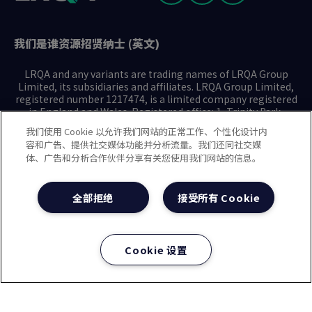
我们是谁
资源
招贤纳士 (英文)
LRQA and any variants are trading names of LRQA Group
Limited, its subsidiaries and affiliates. LRQA Group Limited,
registered number 1217474, is a limited company registered
in England and Wales. Registered office: 1, Trinity Park,
Bickenhill Lane, Birmingham B37 7ES. © 2025 LRQA Group
我们使用 Cookie 以允许我们网站的正常工作、个性化设计内
Limited.
容和广告、提供社交媒体功能并分析流量。我们还同社交媒
体、广告和分析合作伙伴分享有关您使用我们网站的信息。
隐私声明
Cookie政策
使用条款
现代奴隶制声明(英文)
全部拒绝
接受所有 Cookie
治理方针(英文)
沪ICP备2023029947号-1
沪公网安备31010102008508号
Cookie 设置