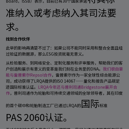
Board，ISSB）表示，目前已有30个国家
承诺
准
纳入或考虑纳入其司法要
求。
找到合作伙伴
此举的影响再清楚不过了：如果公司不能同时采用和整合全面且经
过验证的数据源，那么ESG投资就毫无意义。
从检验服务、到网络安全、定制化服务和评审服务，帮助我们的客
户创造和展示有意义的变革是我们刻在业务里的DNA。
我们很自豪
能与雷普索尔Repsol合作
，雷普索尔作为一家全球性综合能源公
司，成功获得了LRQA提供的ISO 14067——量化和报告产品碳足
迹国际标准认证。
LRQA今年还与普利司通Bridgestone展开合
作
，普利司通作为轮胎和可持续交通领域的全球领导者，
其在印度
国际
的首个碳中和轮胎制造工厂已通过LRQA的
标准
PAS 2060认证。