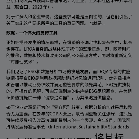
业原则纳入其气候风险管理策略，为企业、工人和社区带来共享利
益（联合国，2023 年）。
对于许多人和企业来说，这些要求可能是压倒性的，但它们引出了
关于实施这些要求所需的工具的重要问题。也就是...
数据 - 一个伟大的支持工具
正如经常会发生的情况那样，在纷繁的不确定性和复杂性中，机会
也存在。LRQA自身的战略体现了我们的坚定信念，即，随着时间
的推移，数据和技术将改变公司的ESG管理方式，同时将重新定义
“可能性艺术”。
我们见证了ESG和数据分析市场的快速发展，而LRQA专有的供应
链情报平台EiQ是利用数据帮助组织对风险进行识别、优先级排序
和管理以推动业务绩效并满足监管要求的领先典范。EiQ提供独特
的、可操作的见解，可实现端到端的供应链ESG尽职调查，并为组
织价值链提供一种“健康追踪器”，为其策略提供信息。
鉴于企业对漂绿行为的“零容忍”转变，数据分析的加速采用和整
合尤为重要。在去年的COP大会上，联合国重新关注漂绿，这只是
可持续发展报告改革浪潮即将到来的一个表现。今年9月，国际可
持续发展标准理事会（International Sustainability Standards
将其标