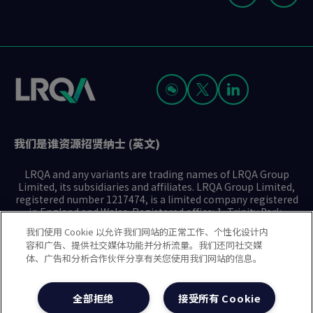
8
to
to
to
to
to
to
to
to
to
of
slide
slide
slide
slide
slide
slide
slide
slide
slide
9
1
2
3
4
5
6
7
8
9
我们是谁
资源
招贤纳士 (英文)
LRQA and any variants are trading names of LRQA Group
Limited, its subsidiaries and affiliates. LRQA Group Limited,
registered number 1217474, is a limited company registered
in England and Wales. Registered office: 1, Trinity Park,
Bickenhill Lane, Birmingham B37 7ES. © 2025 LRQA Group
我们使用 Cookie 以允许我们网站的正常工作、个性化设计内
Limited.
容和广告、提供社交媒体功能并分析流量。我们还同社交媒
体、广告和分析合作伙伴分享有关您使用我们网站的信息。
隐私声明
Cookie政策
使用条款
现代奴隶制声明(英文)
全部拒绝
接受所有 Cookie
治理方针(英文)
沪ICP备2023029947号-1