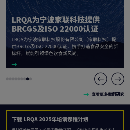
LRQA为宁波家联科技提供
BRCGS及ISO 22000认证
LRQA为宁波家联科技股份有限公司（家联科技）提
供BRCGS及ISO 22000认证，携手打造食品安全的新
标杆，赋能引领绿色饮食新风尚。
Slide
Go
Go
Go
Go
Go
Go
Go
Go
Go
8
to
to
to
to
to
to
to
to
to
of
查看更多案例研究
slide
slide
slide
slide
slide
slide
slide
slide
slide
9
1
2
3
4
5
6
7
8
9
下载 LRQA 2025年培训课程计划
与LRQA开启学习及能力提升之旅，了解适合您组织及个人