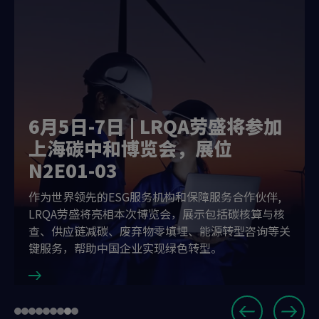
6月5日-7日 | LRQA劳盛将参加
上海碳中和博览会，展位
N2E01-03
作为世界领先的ESG服务机构和保障服务合作伙伴,
LRQA劳盛将亮相本次博览会，展示包括碳核算与核
查、供应链减碳、废弃物零填埋、能源转型咨询等关
键服务，帮助中国企业实现绿色转型。
Slide
Go
Go
Go
Go
Go
Go
Go
Go
Go