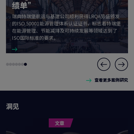
绩单”
瑞典特瑞堡航运与基建公司顺利获得LRQA劳盛颁发
的ISO 50001能源管理体系认证证书，标志着特瑞堡
在能源管理、节能减排及可持续发展等领域达到了
ISO国际标准的要求。
Slide
Go
Go
Go
Go
Go
Go
Go
7
to
to
to
to
to
to
to
of
查看更多案例研究
slide
slide
slide
slide
slide
slide
slide
7
1
2
3
4
5
6
7
洞见
文章