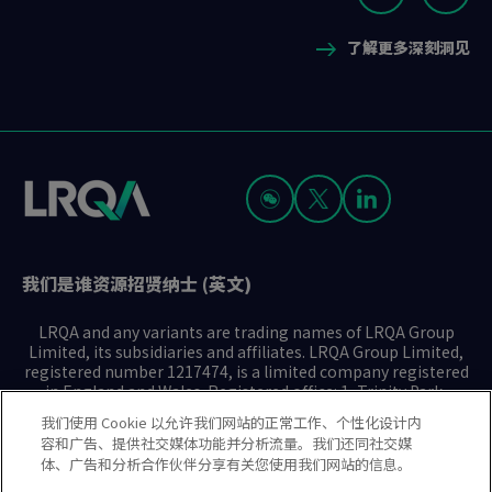
1
to
to
to
of
了解更多深刻洞见
slide
slide
slide
3
1
2
3
我们是谁
资源
招贤纳士 (英文)
LRQA and any variants are trading names of LRQA Group
Limited, its subsidiaries and affiliates. LRQA Group Limited,
registered number 1217474, is a limited company registered
in England and Wales. Registered office: 1, Trinity Park,
Bickenhill Lane, Birmingham B37 7ES. © 2025 LRQA Group
我们使用 Cookie 以允许我们网站的正常工作、个性化设计内
Limited.
容和广告、提供社交媒体功能并分析流量。我们还同社交媒
体、广告和分析合作伙伴分享有关您使用我们网站的信息。
隐私声明
Cookie政策
使用条款
现代奴隶制声明(英文)