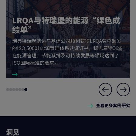
LRQA与特瑞堡的能源“绿色成
绩单”
瑞典特瑞堡航运与基建公司顺利获得LRQA劳盛颁发
的ISO 50001能源管理体系认证证书，标志着特瑞堡
在能源管理、节能减排及可持续发展等领域达到了
ISO国际标准的要求。
Slide
Go
Go
Go
Go
Go
Go
Go
7
to
to
to
to
to
to
to
of
查看更多案例研究
slide
slide
slide
slide
slide
slide
slide
7
1
2
3
4
5
6
7
洞见