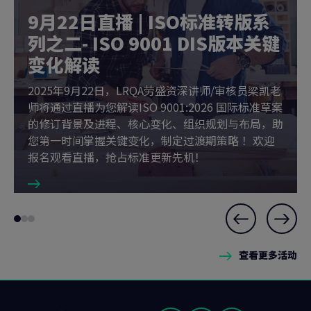
9月22日直播 | ISO标准转版系
列之二- ISO 9001 DIS版本关键
变化解读
2025年9月22日，LRQA劳盛资深讲师/审核员梁凯老
师将通过直播为您解读ISO 9001:2026 国际标准草案
的修订背景及进程、核心变化、组织规划与布局，助
您第一时间掌握关键变化，制定过渡期策略 ！欢迎
报名观看直播，抢占标准更新先机！
Slide
Go
Go
Go
1
to
to
to
of
查看更多活动
slide
slide
slide
3
1
2
3