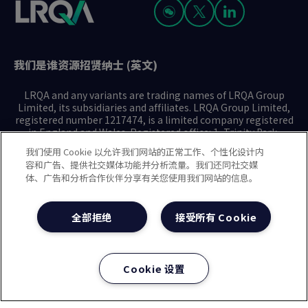
我们是谁
资源
招贤纳士 (英文)
LRQA and any variants are trading names of LRQA Group
Limited, its subsidiaries and affiliates. LRQA Group Limited,
registered number 1217474, is a limited company registered
in England and Wales. Registered office: 1, Trinity Park,
Bickenhill Lane, Birmingham B37 7ES. © 2025 LRQA Group
我们使用 Cookie 以允许我们网站的正常工作、个性化设计内
Limited.
容和广告、提供社交媒体功能并分析流量。我们还同社交媒
体、广告和分析合作伙伴分享有关您使用我们网站的信息。
隐私声明
Cookie政策
使用条款
现代奴隶制声明(英文)
全部拒绝
接受所有 Cookie
治理方针(英文)
沪ICP备2023029947号-1
沪公网安备31010102008508号
Cookie 设置