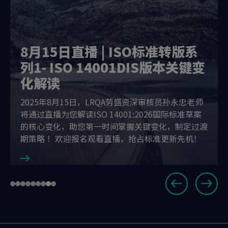
8月15日直播 | ISO标准转版系
列1- ISO 14001DIS版本关键变
化解读
2025年8月15日，LRQA劳盛资深审核员孙永忠老师
将通过直播为您解读ISO 14001:2026国际标准草案
的核心变化，助您第一时间掌握关键变化，制定过渡
期策略 ！欢迎报名观看直播，抢占标准更新先机！
Slide
Go
Go
Go
Go
Go
Go
Go
Go
Go
8
to
to
to
to
to
to
to
to
to
of
slide
slide
slide
slide
slide
slide
slide
slide
slide
9
1
2
3
4
5
6
7
8
9