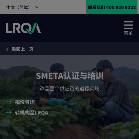
中文（简体）
联系我们 400 920 8228
菜单
返回上一页
You are here:
SMETA认证与培训
改善整个供应链的道德实践
报价咨询
转机构至LRQA