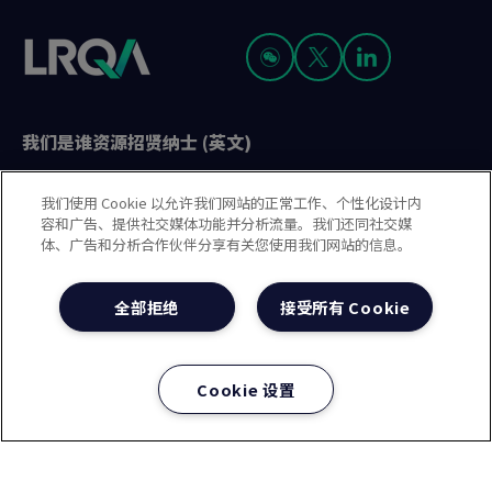
我们是谁
资源
招贤纳士 (英文)
LRQA and any variants are trading names of LRQA Group
我们使用 Cookie 以允许我们网站的正常工作、个性化设计内
Limited, its subsidiaries and affiliates. LRQA Group Limited,
容和广告、提供社交媒体功能并分析流量。我们还同社交媒
registered number 1217474, is a limited company registered
体、广告和分析合作伙伴分享有关您使用我们网站的信息。
in England and Wales. Registered office: 1, Trinity Park,
Bickenhill Lane, Birmingham B37 7ES. © 2025 LRQA Group
Limited.
全部拒绝
接受所有 Cookie
隐私声明
Cookie政策
使用条款
现代奴隶制声明(英文)
Cookie 设置
治理方针(英文)
沪ICP备2023029947号-1
沪公网安备31010102008508号