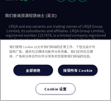
我们是谁
资源
招贤纳士 (英文)
LRQA and any variants are trading names of LRQA Group
Limited, its subsidiaries and affiliates. LRQA Group Limited,
registered number 1217474, is a limited company registered
in England and Wales. Registered office: 1, Trinity Park,
Bickenhill Lane, Birmingham B37 7ES. © 2025 LRQA Group
我们使用 Cookie 以允许我们网站的正常工作、个性化设计内
Limited.
容和广告、提供社交媒体功能并分析流量。我们还同社交媒
体、广告和分析合作伙伴分享有关您使用我们网站的信息。
隐私声明
Cookie政策
使用条款
现代奴隶制声明(英文)
全部拒绝
接受所有 Cookie
治理方针(英文)
沪ICP备2023029947号-1
沪公网安备31010102008508号
Cookie 设置