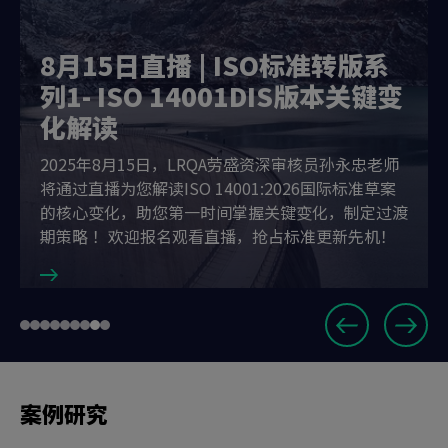
8月15日直播 | ISO标准转版系
列1- ISO 14001DIS版本关键变
化解读
2025年8月15日，LRQA劳盛资深审核员孙永忠老师
将通过直播为您解读ISO 14001:2026国际标准草案
的核心变化，助您第一时间掌握关键变化，制定过渡
期策略 ！欢迎报名观看直播，抢占标准更新先机！
Slide
Go
Go
Go
Go
Go
Go
Go
Go
Go
8
to
to
to
to
to
to
to
to
to
of
slide
slide
slide
slide
slide
slide
slide
slide
slide
9
1
2
3
4
5
6
7
8
9
案例研究