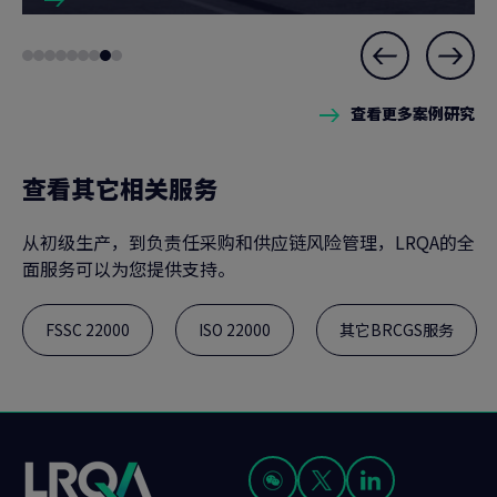
Slide
Go
Go
Go
Go
Go
Go
Go
Go
Go
8
to
to
to
to
to
to
to
to
to
of
查看更多案例研究
slide
slide
slide
slide
slide
slide
slide
slide
slide
9
1
2
3
4
5
6
7
8
9
查看其它相关服务
从初级生产，到负责任采购和供应链风险管理，LRQA的全
面服务可以为您提供支持。
FSSC 22000
ISO 22000
其它BRCGS服务