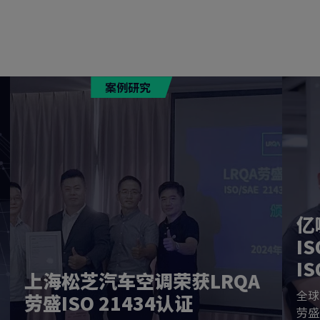
案例研究
亿
IS
I
上海松芝汽车空调荣获LRQA
全球
劳盛ISO 21434认证
劳盛