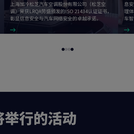
上海加冷松芝汽车空调股份有限公司（松芝空
息安
调）荣获LRQA劳盛颁发的ISO 21434认证证书，
理体
彰显信息安全与汽车网络安全的卓越承诺。
车智
Go
Go
Go
Go
to
to
to
to
slide
slide
slide
slide
1
2
3
4
将举行的活动