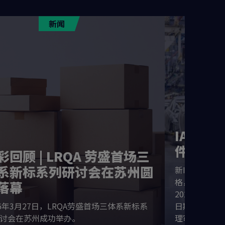
新闻
IATF 
件现已
彩回顾 | LRQA 劳盛首场三
系新标系列研讨会在苏州圆
新IATF体
格，并要求混
落幕
2028年1月
26年3月27日，LRQA劳盛首场三体系新标系
日期看似尚远
讨会在苏州成功举办。
理审核资源、