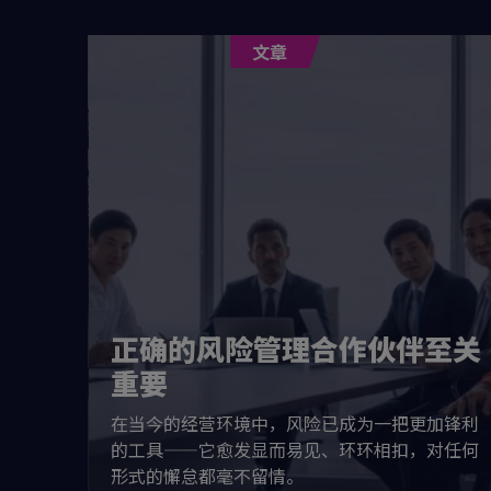
文章
准转版
S版本关
正确的风险管理合作伙伴至关
员孙永忠
重要
26国际标
关键变
在当今的经营环境中，风险已成为一把更加锋利
播，抢占
的工具——它愈发显而易见、环环相扣，对任何
形式的懈怠都毫不留情。