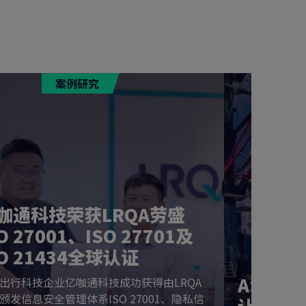
案例研究
咖通科技荣获LRQA劳盛
O 27001、ISO 27701及
SO 21434全球认证
ASCO：
出行科技企业亿咖通科技成功获得由LRQA
颁发信息安全管理体系ISO 27001、隐私信
让健康