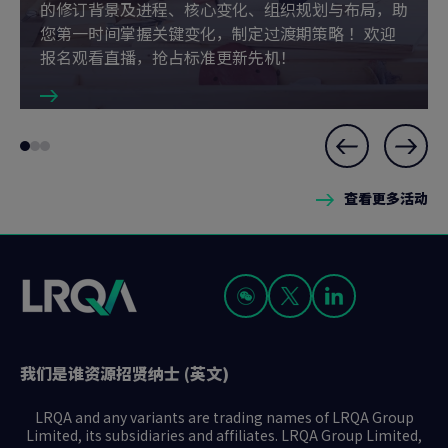
的修订背景及进程、核心变化、组织规划与布局，助
您第一时间掌握关键变化，制定过渡期策略 ！欢迎
报名观看直播，抢占标准更新先机！
Slide
Go
Go
Go
1
to
to
to
of
查看更多活动
slide
slide
slide
3
1
2
3
我们是谁
资源
招贤纳士 (英文)
LRQA and any variants are trading names of LRQA Group
Limited, its subsidiaries and affiliates. LRQA Group Limited,