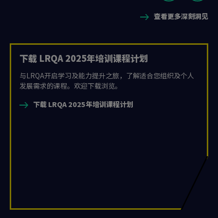
8
to
to
to
to
to
to
to
to
to
of
查看更多深刻洞见
slide
slide
slide
slide
slide
slide
slide
slide
slide
9
1
2
3
4
5
6
7
8
9
下载 LRQA 2025年培训课程计划
与LRQA开启学习及能力提升之旅，了解适合您组织及个人
发展需求的课程。欢迎下载浏览。
下载 LRQA 2025年培训课程计划