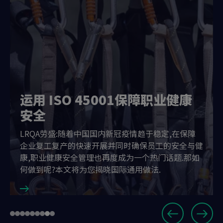
运用 ISO 45001保障职业健康
安全
LRQA劳盛:随着中国国内新冠疫情趋于稳定,在保障
企业复工复产的快速开展并同时确保员工的安全与健
康,职业健康安全管理也再度成为一个热门话题.那如
何做到呢?本文将为您揭晓国际通用做法.
Slide
Go
Go
Go
Go
Go
Go
Go
Go
Go