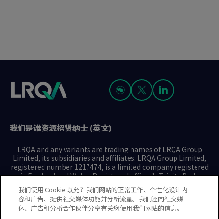
我们是谁
资源
招贤纳士 (英文)
LRQA and any variants are trading names of LRQA Group
Limited, its subsidiaries and affiliates. LRQA Group Limited,
registered number 1217474, is a limited company registered
in England and Wales. Registered office: 1, Trinity Park,
Bickenhill Lane, Birmingham B37 7ES. © 2025 LRQA Group
我们使用 Cookie 以允许我们网站的正常工作、个性化设计内
Limited.
容和广告、提供社交媒体功能并分析流量。我们还同社交媒
体、广告和分析合作伙伴分享有关您使用我们网站的信息。
隐私声明
Cookie政策
使用条款
现代奴隶制声明(英文)