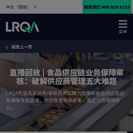
中文（简体）
联系我们 400 920 8228
菜单
返回上一页
You are here:
直播回放 | 食品供应链业务保障审
核：破解供应商管理五大难题
LRQA劳盛资深讲师/审核员尹文峰为您带来食品供应链业
务保障专题直播，助您穿透审核表象，直击业务保障核
心。