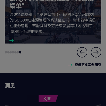
绩单”
瑞典特瑞堡航运与基建公司顺利获得LRQA劳盛颁发
的ISO 50001能源管理体系认证证书，标志着特瑞堡
在能源管理、节能减排及可持续发展等领域达到了
ISO国际标准的要求。
Slide
Go
Go
Go
Go
Go
Go
Go
7
to
to
to
to
to
to
to
of
查看更多案例研究
slide
slide
slide
slide
slide
slide
slide
7
1
2
3
4
5
6
7
洞见
文章