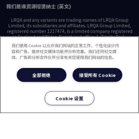
我们是谁
资源
招贤纳士 (英文)
LRQA and any variants are trading names of LRQA Group
Limited, its subsidiaries and affiliates. LRQA Group Limited,
registered number 1217474, is a limited company registered
in England and Wales. Registered office: 1, Trinity Park,
Bickenhill Lane, Birmingham B37 7ES. © 2025 LRQA Group
我们使用 Cookie 以允许我们网站的正常工作、个性化设计内
Limited.
容和广告、提供社交媒体功能并分析流量。我们还同社交媒
体、广告和分析合作伙伴分享有关您使用我们网站的信息。
隐私声明
Cookie政策
使用条款
现代奴隶制声明(英文)
全部拒绝
接受所有 Cookie
治理方针(英文)
沪ICP备2023029947号-1
沪公网安备31010102008508号
Cookie 设置