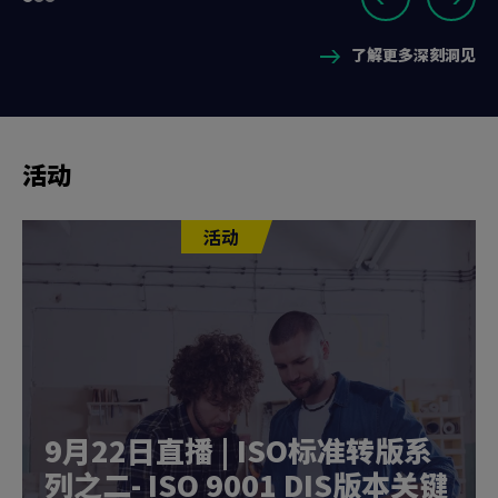
Go
Go
Go
1
to
to
to
of
了解更多深刻洞见
slide
slide
slide
3
1
2
3
活动
活动
9月22日直播 | ISO标准转版系
列之二- ISO 9001 DIS版本关键