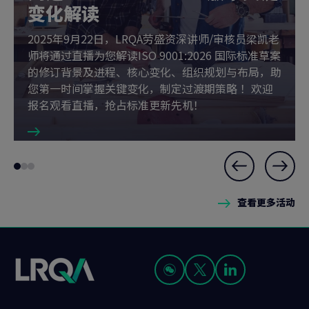
变化解读
2025年9月22日，LRQA劳盛资深讲师/审核员梁凯老
师将通过直播为您解读ISO 9001:2026 国际标准草案
的修订背景及进程、核心变化、组织规划与布局，助
您第一时间掌握关键变化，制定过渡期策略 ！欢迎
报名观看直播，抢占标准更新先机！
Slide
Go
Go
Go
1
to
to
to
of
查看更多活动
slide
slide
slide
3
1
2
3