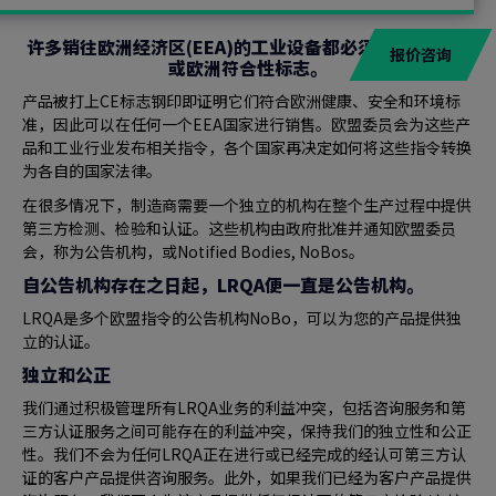
许多销往欧洲经济区(EEA)的工业设备都必须加戳CE标志
报价咨询
或欧洲符合性标志。
产品被打上CE标志钢印即证明它们符合欧洲健康、安全和环境标
准，因此可以在任何一个EEA国家进行销售。欧盟委员会为这些产
品和工业行业发布相关指令，各个国家再决定如何将这些指令转换
为各自的国家法律。
在很多情况下，制造商需要一个独立的机构在整个生产过程中提供
第三方检测、检验和认证。这些机构由政府批准并通知欧盟委员
会，称为公告机构，或Notified Bodies, NoBos。
自公告机构存在之日起，LRQA便一直是公告机构。
LRQA是多个欧盟指令的公告机构NoBo，可以为您的产品提供独
立的认证。
独立和公正
我们通过积极管理所有LRQA业务的利益冲突，包括咨询服务和第
三方认证服务之间可能存在的利益冲突，保持我们的独立性和公正
性。我们不会为任何LRQA正在进行或已经完成的经认可第三方认
证的客户产品提供咨询服务。此外，如果我们已经为客户产品提供