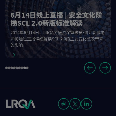
6月14日线上直播 | 安全文化阶
梯SCL 2.0新版标准解读
2024年6月14日，LRQA劳盛资深审核员/讲师郭鹏老
师将通过直播详细解读SCL 2.0的主要变化点及带来
的影响。
Slide
Go
Go
Go
Go
Go
Go
Go
Go
Go
8
to
to
to
to
to
to
to
to
to
of
slide
slide
slide
slide
slide
slide
slide
slide
slide
9
1
2
3
4
5
6
7
8
9