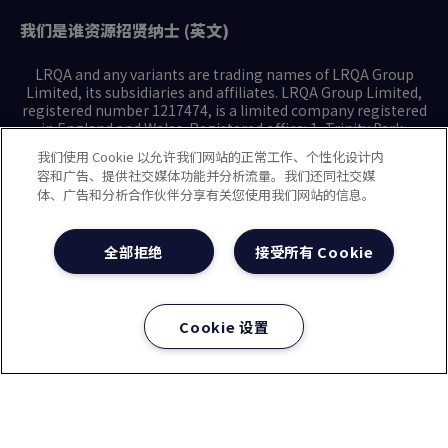
我们是谁
资源
招贤纳士 (英文)
LRQA and any variants are trading names of LRQA Group
Limited, its subsidiaries and affiliates. LRQA Group Limited,
registered number 1217474, is a limited company registered
in England and Wales. Registered office: 1, Trinity Park,
Bickenhill Lane, Birmingham B37 7ES. © 2025 LRQA Group
我们使用 Cookie 以允许我们网站的正常工作、个性化设计内
Limited.
容和广告、提供社交媒体功能并分析流量。我们还同社交媒
体、广告和分析合作伙伴分享有关您使用我们网站的信息。
隐私声明
Cookie政策
使用条款
现代奴隶制声明(英文)
全部拒绝
接受所有 Cookie
治理方针(英文)
沪ICP备2023029947号-1
沪公网安备31010102008508号
Cookie 设置