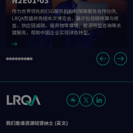
作为世界领先的ESG服务机构和保障服务合作伙伴,
LRQA劳盛将亮相本次博览会，展示包括碳核算与核
查、供应链减碳、废弃物零填埋、能源转型咨询等关
键服务，帮助中国企业实现绿色转型。
Slide
Go
Go
Go
Go
Go
Go
Go
Go
Go
8
to
to
to
to
to
to
to
to
to
of
slide
slide
slide
slide
slide
slide
slide
slide
slide
9
1
2
3
4
5
6
7
8
9
我们是谁
资源
招贤纳士 (英文)