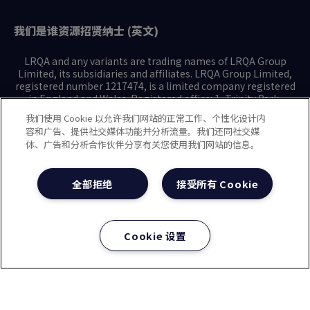
我们是谁
资源
招贤纳士 (英文)
LRQA and any variants are trading names of LRQA Group
Limited, its subsidiaries and affiliates. LRQA Group Limited,
registered number 1217474, is a limited company registered
in England and Wales. Registered office: 1, Trinity Park,
Bickenhill Lane, Birmingham B37 7ES. © 2025 LRQA Group
我们使用 Cookie 以允许我们网站的正常工作、个性化设计内
Limited.
容和广告、提供社交媒体功能并分析流量。我们还同社交媒
体、广告和分析合作伙伴分享有关您使用我们网站的信息。
隐私声明
Cookie政策
使用条款
现代奴隶制声明(英文)
全部拒绝
接受所有 Cookie
治理方针(英文)
沪ICP备2023029947号-1
沪公网安备31010102008508号
Cookie 设置