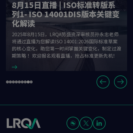
8月15日直播 | ISO标准转版系
列1- ISO 14001DIS版本关键变
化解读
2025年8月15日，LRQA劳盛资深审核员孙永忠老师
将通过直播为您解读ISO 14001:2026国际标准草案
的核心变化，助您第一时间掌握关键变化，制定过渡
期策略 ！欢迎报名观看直播，抢占标准更新先机！
Slide
Go
Go
Go
Go
Go
Go
Go
Go
Go
8
to
to
to
to
to
to
to
to
to
of
slide
slide
slide
slide
slide
slide
slide
slide
slide
9
1
2
3
4
5
6
7
8
9