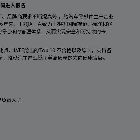
维码进入报名
厂、品牌商要求不断提高等
，
给汽车零部件生产企业
多年来，
LRQA
一直致力于根据国际规范、标准和客
值得信赖的管理体系，从而实现安全和可持续的未
化点
、IATF
给出的
Top 10
不合格以及原因
，
支持各
享；推动汽车产业链朝着高质量的方向健康发展。
品负责人等