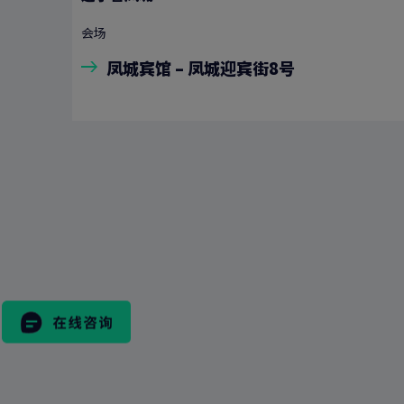
会场
凤城宾馆 – 凤城迎宾街8号
搜
索
表
格
市场活动