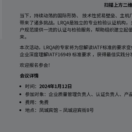
扫描上方二
当下，持续动荡的国际形势、
技术性贸易壁垒、主机
带来了诸多挑战
。LRQA
是独立的专业检验认证机构，
户规范提供一流的认证与检验服务，帮助组织建立起
来。
本次活动，
LRQA
的专家将为您解读
IATF
标准的要求变
企业深度理解
IATF16949
标准要求
，获得最佳实践分
欢迎报名参会！
搜索
会议详情
时间：
2024
年
1
月
12
日
参加对象：企业质量管理负责人、认证负责人、产
费用：免费
地点：凤城宾馆
–
凤城迎宾街
8
号