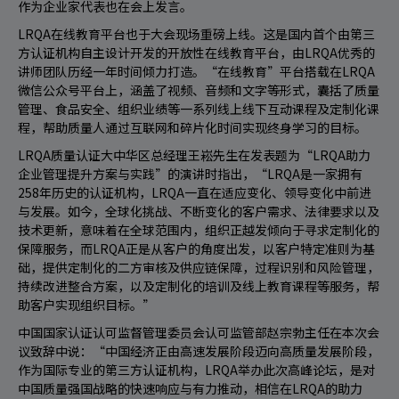
作为企业家代表也在会上发言。
LRQA在线教育平台也于大会现场重磅上线。这是国内首个由第三
方认证机构自主设计开发的开放性在线教育平台，由LRQA优秀的
讲师团队历经一年时间倾力打造。“在线教育”平台搭载在LRQA
微信公众号平台上，涵盖了视频、音频和文字等形式，囊括了质量
管理、食品安全、组织业绩等一系列线上线下互动课程及定制化课
程，帮助质量人通过互联网和碎片化时间实现终身学习的目标。
LRQA质量认证大中华区总经理王崧先生在发表题为“LRQA助力
企业管理提升方案与实践”的演讲时指出，“LRQA是一家拥有
258年历史的认证机构，LRQA一直在适应变化、领导变化中前进
与发展。如今，全球化挑战、不断变化的客户需求、法律要求以及
技术更新，意味着在全球范围内，组织正越发倾向于寻求定制化的
保障服务，而LRQA正是从客户的角度出发，以客户特定准则为基
础，提供定制化的二方审核及供应链保障，过程识别和风险管理，
持续改进整合方案，以及定制化的培训及线上教育课程等服务，帮
助客户实现组织目标。”
中国国家认证认可监督管理委员会认可监管部赵宗勃主任在本次会
议致辞中说：“中国经济正由高速发展阶段迈向高质量发展阶段，
作为国际专业的第三方认证机构，LRQA举办此次高峰论坛，是对
中国质量强国战略的快速响应与有力推动，相信在LRQA的助力