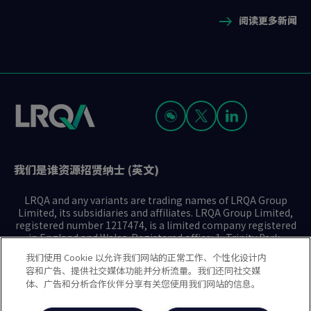
to
to
to
of
阅读更多新闻
slide
slide
slide
3
1
2
3
我们是谁
资源
招贤纳士 (英文)
LRQA and any variants are trading names of LRQA Group
Limited, its subsidiaries and affiliates. LRQA Group Limited,
registered number 1217474, is a limited company registered
in England and Wales. Registered office: 1, Trinity Park,
Bickenhill Lane, Birmingham B37 7ES. © 2025 LRQA Group
我们使用 Cookie 以允许我们网站的正常工作、个性化设计内
Limited.
容和广告、提供社交媒体功能并分析流量。我们还同社交媒
体、广告和分析合作伙伴分享有关您使用我们网站的信息。
隐私声明
Cookie政策
使用条款
现代奴隶制声明(英文)