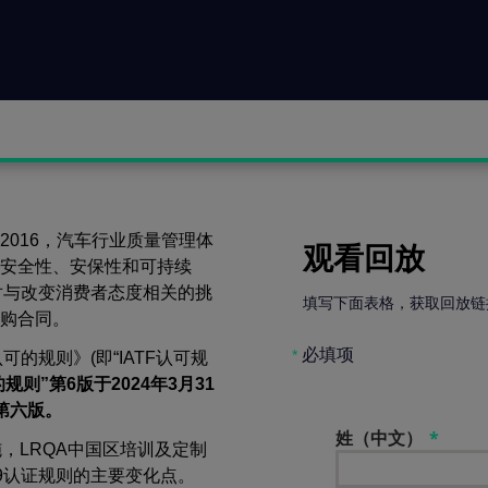
949:2016，汽车行业质量管理体
观看回放
安全性、安保性和可持续
应对与改变消费者态度相关的挑
填写下面表格，获取回放链
购合同。
必填项
*
认可的规则》(即“IATF认可规
则”第6版于2024年3月31
则第六版。
姓（中文）
，LRQA中国区培训及定制
49认证规则的主要变化点。