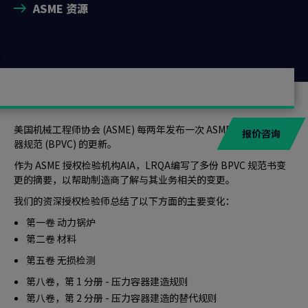
ASME 资源
美国机械工程师协会 (ASME) 每两年发布一次 ASME 锅炉和压力容
报价咨询
器规范 (BPVC) 的更新。
作为 ASME 授权检验机构AIA，LRQA编写了多份 BPVC 规范书变
更的摘要，以帮助制造商了解与其业务相关的变更。
我们的资深授权检验师总结了以下方面的主要变化：
第一卷 动力锅炉
第二卷 材料
第五卷 无损检测
第八卷，第 1 分册 - 压力容器建造规则
第八卷，第 2 分册 - 压力容器建造的替代规则