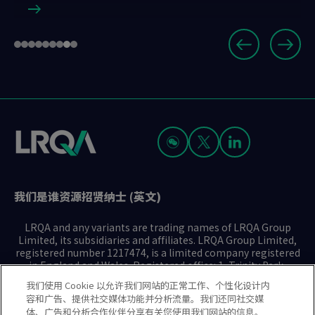
Slide
Go
Go
Go
Go
Go
Go
Go
Go
Go
8
to
to
to
to
to
to
to
to
to
of
slide
slide
slide
slide
slide
slide
slide
slide
slide
9
1
2
3
4
5
6
7
8
9
我们是谁
资源
招贤纳士 (英文)
LRQA and any variants are trading names of LRQA Group
Limited, its subsidiaries and affiliates. LRQA Group Limited,
registered number 1217474, is a limited company registered
in England and Wales. Registered office: 1, Trinity Park,
Bickenhill Lane, Birmingham B37 7ES. © 2025 LRQA Group
我们使用 Cookie 以允许我们网站的正常工作、个性化设计内
Limited.
容和广告、提供社交媒体功能并分析流量。我们还同社交媒
体、广告和分析合作伙伴分享有关您使用我们网站的信息。