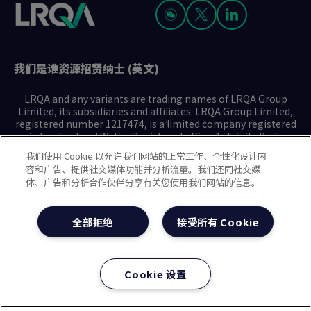
我们是谁
资源
招贤纳士 (英文)
LRQA and any variants are trading names of LRQA Group
Limited, its subsidiaries and affiliates. LRQA Group Limited,
registered number 1217474, is a limited company registered
in England and Wales. Registered office: 1, Trinity Park,
Bickenhill Lane, Birmingham B37 7ES. © 2025 LRQA Group
我们使用 Cookie 以允许我们网站的正常工作、个性化设计内
Limited.
容和广告、提供社交媒体功能并分析流量。我们还同社交媒
体、广告和分析合作伙伴分享有关您使用我们网站的信息。
隐私声明
Cookie政策
使用条款
现代奴隶制声明(英文)
全部拒绝
接受所有 Cookie
治理方针(英文)
沪ICP备2023029947号-1
沪公网安备31010102008508号
Cookie 设置