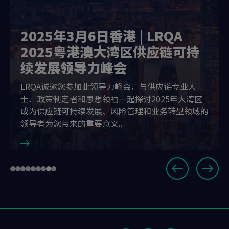
2025年3月6日香港 | LRQA
2025粤港澳大湾区供应链可持
续发展领导力峰会
LRQA诚邀您参加此领导力峰会，与供应链专业人
士、政策制定者和思想领袖一起探讨2025年大湾区
成为供应链可持续发展、风险管理和业务转型领域的
领导者为您带来的重要意义。
Slide
Go
Go
Go
Go
Go
Go
Go
Go
Go
8
to
to
to
to
to
to
to
to
to
of
slide
slide
slide
slide
slide
slide
slide
slide
slide
9
1
2
3
4
5
6
7
8
9