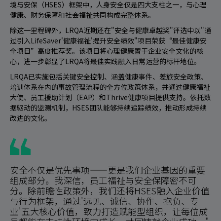
境与安保（HSES）框架中，人身安全仅是四大支柱之一，与心理
健康、财务保障和社会福祉共同构成完整体系。
除这一里程碑外，LRQA近期还在"安全与健康卓越奖"评选中以"通
过引入LifeSaver'健康福祉'提升安全绩效"项目荣获“最佳健康安
全项目”高度推荐奖。该项目将心理健康置于企业安全文化的核
心，进一步彰显了LRQA将最佳实践融入日常运营的标杆地位。
LRQA已实施包括关键安全控制、涵盖健康事件、差旅安全政策、
培训体系在内的事故管理流程的全方位政策体系，并通过健康福祉
大使、员工援助计划（EAP）和Thrive健康项目提供支持。依托数
据驱动的监测机制，HSES团队能够持续追踪绩效，推动形成持续
改进的文化。
安全不仅是优先事项——更是我们企业基因的重要
组成部分。我深信，员工福祉与安全保障密不可
分。除前瞻性政策外，我们还将HSES融入企业价值
与行为框架，通过'远见、诚信、协作、抱负、专
业'五大核心价值，致力打造赋能型组织，让每位成