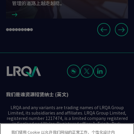
管理的道路上越走越稳。
Slide
Go
Go
Go
Go
Go
Go
Go
Go
Go
8
to
to
to
to
to
to
to
to
to
of
slide
slide
slide
slide
slide
slide
slide
slide
slide
9
1
2
3
4
5
6
7
8
9
我们是谁
资源
招贤纳士 (英文)
LRQA and any variants are trading names of LRQA Group
Limited, its subsidiaries and affiliates. LRQA Group Limited,
registered number 1217474, is a limited company registered
in England and Wales. Registered office: 1, Trinity Park,
Bickenhill Lane, Birmingham B37 7ES. © 2025 LRQA Group
我们使用 Cookie 以允许我们网站的正常工作、个性化设计内