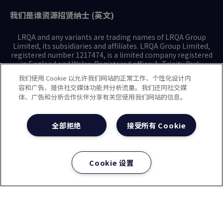
我们是谁
资源
招贤纳士 (英文)
LRQA and any variants are trading names of LRQA Group
Limited, its subsidiaries and affiliates. LRQA Group Limited,
registered number 1217474, is a limited company registered
in England and Wales. Registered office: 1, Trinity Park,
Bickenhill Lane, Birmingham B37 7ES. © 2025 LRQA Group
我们使用 Cookie 以允许我们网站的正常工作、个性化设计内
Limited.
容和广告、提供社交媒体功能并分析流量。我们还同社交媒
体、广告和分析合作伙伴分享有关您使用我们网站的信息。
隐私声明
Cookie政策
使用条款
现代奴隶制声明(英文)
全部拒绝
接受所有 Cookie
治理方针(英文)
沪ICP备2023029947号-1
沪公网安备31010102008508号
Cookie 设置