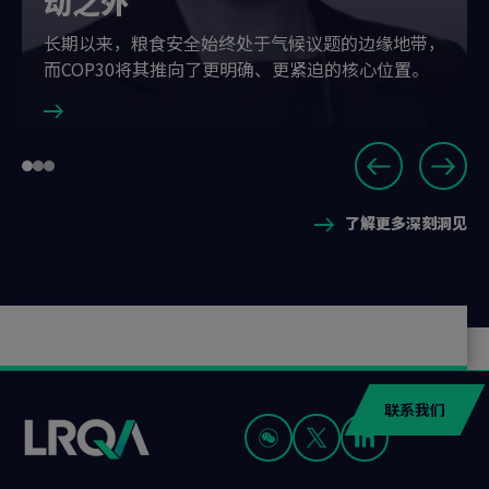
动之外
长期以来，粮食安全始终处于气候议题的边缘地带，
而COP30将其推向了更明确、更紧迫的核心位置。
Slide
Go
Go
Go
1
to
to
to
of
了解更多深刻洞见
slide
slide
slide
3
1
2
3
联系我们