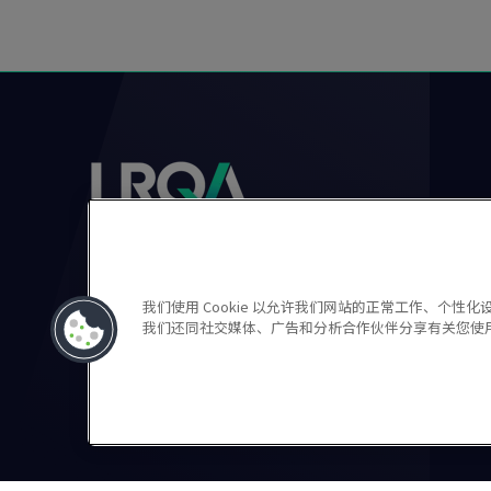
我们使用 Cookie 以允许我们网站的正常工作、个
LRQA and any variants are trading names of LRQA 
我们还同社交媒体、广告和分析合作伙伴分享有关您使
registered in England and Wales.
隐私声明
Cookie政策
使用条