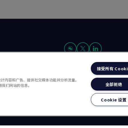
接受所有 Cooki
我们是谁
资源
招贤纳士 (英文)
性化设计内容和广告、提供社交媒体功能并分析流量。
Group Limited, its subsidiaries and affiliates. LRQA Group Limited
全部拒绝
用我们网站的信息。
 Registered office: 1, Trinity Park, Bickenhill Lane, Birmingham B3
Cookie 设置
款
现代奴隶制声明(英文)
治理方针(英文)
沪ICP备2023029947号-1
沪公