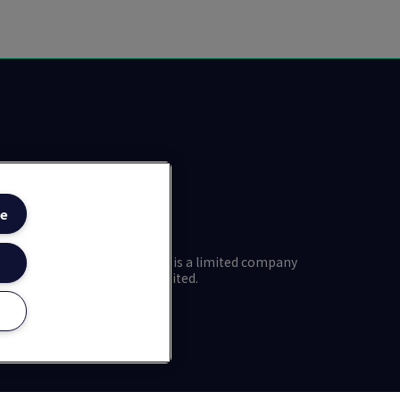
e
, registered number 1217474, is a limited company
7 7ES. © 2025 LRQA Group Limited.
网安备31010102008508号