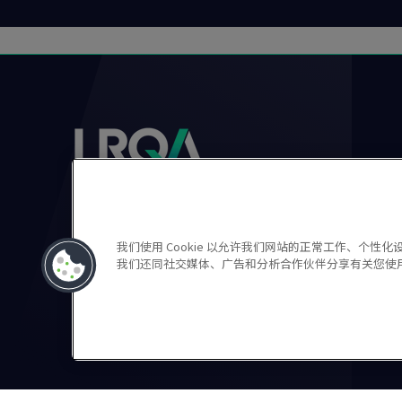
我们使用 Cookie 以允许我们网站的正常工作、个
LRQA and any variants are trading names of LRQA 
我们还同社交媒体、广告和分析合作伙伴分享有关您使
registered in England and Wales.
隐私声明
Cookie政策
使用条