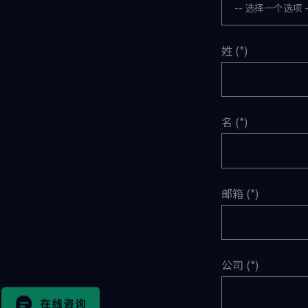
姓
名
邮箱
搜
索
公司
表
格