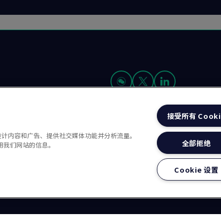
接受所有 Cooki
我们是谁
资源
招贤纳士 (英文)
性化设计内容和广告、提供社交媒体功能并分析流量。
Group Limited, its subsidiaries and affiliates. LRQA Group Limited
全部拒绝
用我们网站的信息。
 Registered office: 1, Trinity Park, Bickenhill Lane, Birmingham B3
Cookie 设置
款
现代奴隶制声明(英文)
治理方针(英文)
沪ICP备2023029947号-1
沪公