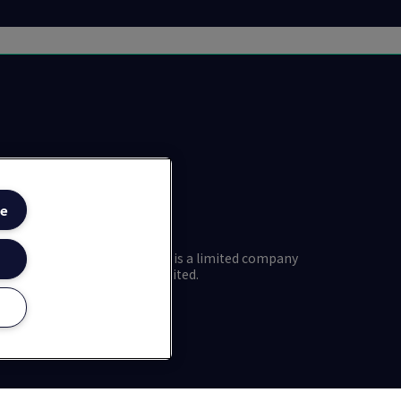
e
, registered number 1217474, is a limited company
7 7ES. © 2025 LRQA Group Limited.
网安备31010102008508号