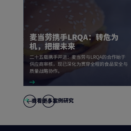
麦当劳携手LRQA：转危为
001
机，把握未来
化
二十五载携手并进：麦当劳与LRQA的合作始于
向客户展示
供应商审核，现已深化为贯穿全程的食品安全与
质量战略协作。
查看更多案例研究
Slide
8
,
9
and
1