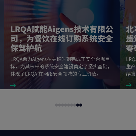
LRQA赋能Aigens技术有限公
北
司，为餐饮在线订购系统安全
盛
保驾护航
零
LRQA助力Aigens在关键时刻完成了安全合规目
LR
标，为其未来的系统安全建设奠定了坚实基础，
生产
体现了LRQA 在网络安全领域的专业价值。
续发
Go
Go
Go
Go
Go
Go
Go
Go
Go
to
to
to
to
to
to
to
to
to
slide
slide
slide
slide
slide
slide
slide
slide
slide
1
2
3
4
5
6
7
8
9