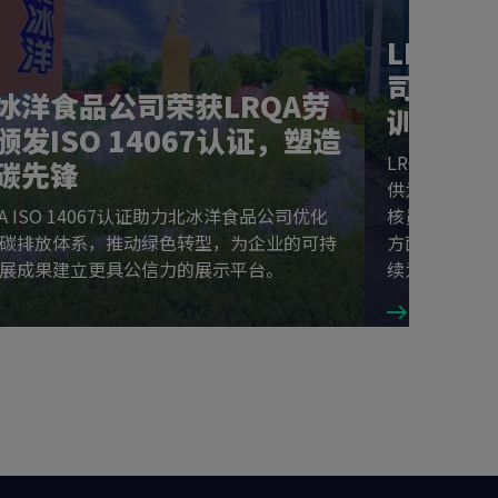
LRQA
司提供FS
冰洋食品公司荣获LRQA劳
训，共
颁发ISO 14067认证，塑造
LRQA劳盛
碳先锋
供为期五天的F
QA ISO 14067认证助力北冰洋食品公司优化
核员培训，致
碳排放体系，推动绿色转型，为企业的可持
方面的专业水
展成果建立更具公信力的展示平台。
续为中国消费