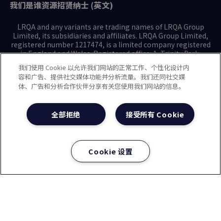
我们是谁
资源
招贤纳士 (英文)
LRQA and any variants are trading names of LRQA Group
Limited, its subsidiaries and affiliates. LRQA Group Limited,
registered number 1217474, is a limited company registered
in England and Wales. Registered office: 1, Trinity Park,
Bickenhill Lane, Birmingham B37 7ES. © 2025 LRQA Group
我们使用 Cookie 以允许我们网站的正常工作、个性化设计内
Limited.
容和广告、提供社交媒体功能并分析流量。我们还同社交媒
体、广告和分析合作伙伴分享有关您使用我们网站的信息。
隐私声明
Cookie政策
使用条款
现代奴隶制声明(英文)
全部拒绝
接受所有 Cookie
治理方针(英文)
沪ICP备2023029947号-1
沪公网安备31010102008508号
Cookie 设置