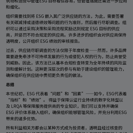
筑物和运营中管理ESG 目标看似容易，但管理措施还需进一步应用
和细化。
组织需要找到将 ESG 嵌入其广泛供应链的方法，为此，需要签署
有关碳减排或道德绩效等问题的行为准则，然后履行尽职调查。组
织可以通过采购决策和采购流程奖励达到规定 ESG 目标的供应
商，并惩罚不符合规定的供应商。许多进步的组织会对供应商保持
透明度，公开组织 ESG 绩效的审核报告。
过去，供应链尽职调查的方法仅限于年度检查——然而，许多品牌
需要避免牵涉不可持续发展的行为或侵犯人权的行为，防止商誉受
到威胁。因此，该方法已从基本合规检查转变为全年持续的风险监
测和缓解计划。这种更深层次的参与有助于建设组织的管理能力，
确保组织在供应链中贯彻更负责任的做法。
总结
本世纪初，ESG 代表着“问题”和“因素”——如今，ESG代表着
“指标”和“绩效”。 得益于保障认证行业持续的数字化转型以
及 LRQA 等保障服务提供商的专业知识，我们可以支持并确保
ESG 评价体系融入组织，确保组织能够管理风险，并充分利用ESG
带来的诸多优势。
所有利益相关方都会以某种方式成为投资者，透明且经过核查的