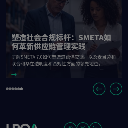
塑造社会合规标杆：SMETA如
何革新供应链管理实践
了解SMETA 7.0如何塑造道德供应链，以及麦当劳和
联合利华在透明度和合规性方面的领先地位。
Slide
Go
Go
Go
Go
Go
Go
6
to
to
to
to
to
to
of
slide
slide
slide
slide
slide
slide
6
1
2
3
4
5
6