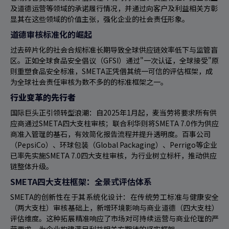
及道德运营等领域的承诺履行情况，并通过向客户及利益相关方彰
显其在这些领域的价值主张，强化企业的社会责任形象。
道德审核标准化的崛起
过去碎片化的社会合规标准长期导致全球供应链效率低下与监管盲
区。正如全球食品安全倡议（GFSI）通过"一次认证，全球接受"原
则重塑食品安全标准，SMETA正凭借其统一可信的评估框架，成
为全球社会责任审核为数不多的的标准框架之一。
行业变革的先行者
国际巨头正引领转型浪潮：自2025年1月起，麦当劳将要求所有供
应商通过SMETA四大支柱审核；联合利华则将SMETA 7.0作为供应
商准入管理的基石，有效简化报告流程并提升透明度。百事公司
（PepsiCo）、环球包装（Global Packaging）、Perrigo等企业
已率先实施SMETA 7.0四大支柱审核，为行业树立标杆，推动供应
链整体升级。
SMETA四大支柱框架：全景式评估体系
SMETA的创新性在于其系统化设计：在传统劳工标准与健康安全
（两大支柱）审核基础上，新增环境影响与商业道德（四大支柱）
评估维度。这种拓展精准响应了市场对可持续运营与商业伦理的严