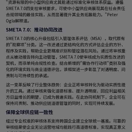
"资源有限的中小型供应商尤其能通过标准化审核体系获益。遵循
SMETA 7.0四支柱审核要求，可使中小型供应商展现其在社会责任
合规领域的最佳实践，从而显著提升其业务拓展能力。"Peter
Ogla解释道。
SMETA 7.0：推动协同改进
SMETA 7.0的核心升级包括引入管理体系评估（MSA），取代原有
的"观察项"分类。这一改进通过更结构化的方式评估企业的方针、
程序及实践，帮助企业更精准识别和管控潜在风险。通过将审核重
点从被动报告转向主动管理，SMETA 7.0使审核成为实质性改进的
契机，而非单纯合规性检查。结合新增的"需协作行动项"类别及强
化的环境实践与商业道德评估，该框架进一步彰显了对透明度、问
责制与可持续性的承诺。
这一变革反映了行业整体趋势：企业正将审核转化为驱动实质性提
升的工具。通过审核来强化道德标准、提升透明度、回应利益相关
方日益增长的期望，已成为普遍实践。在此协同机制下，企业可在
保持问责制、推动供应链道德管理的同时，实现可持续发展。
保障全球供应链一致性
经过专业校准的审核体系支持跨国企业建立全球统一基准。可靠的
审核结果使企业无论运营地域均能践行高道德标准，实现真正意义