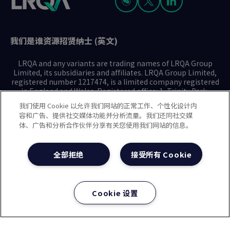
我们是谁
资源
招贤纳士 (英文)
LRQA and any variants are trading names of LRQA Group
Limited, its subsidiaries and affiliates. LRQA Group Limited,
registered number 1217474, is a limited company registered
in England and Wales. Registered office: 1, Trinity Park,
Bickenhill Lane, Birmingham B37 7ES. © 2025 LRQA Group
我们使用 Cookie 以允许我们网站的正常工作、个性化设计内
Limited.
容和广告、提供社交媒体功能并分析流量。我们还同社交媒
体、广告和分析合作伙伴分享有关您使用我们网站的信息。
隐私声明
Cookie政策
使用条款
现代奴隶制声明(英文)
全部拒绝
接受所有 Cookie
治理方针(英文)
沪ICP备2023029947号-1
沪公网安备31010102008508号
Cookie 设置