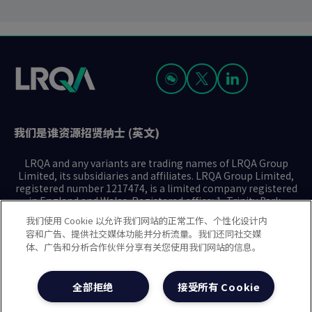
我们是谁
资源
招贤纳士 (英文)
LRQA and any variants are trading names of LRQA Group
Limited, its subsidiaries and affiliates. LRQA Group Limited,
registered number 1217474, is a limited company registered
in England and Wales. Registered office: 1, Trinity Park,
Bickenhill Lane, Birmingham B37 7ES. © 2025 LRQA Group
我们使用 Cookie 以允许我们网站的正常工作、个性化设计内
Limited.
容和广告、提供社交媒体功能并分析流量。我们还同社交媒
体、广告和分析合作伙伴分享有关您使用我们网站的信息。
隐私声明
Cookie政策
使用条款
现代奴隶制声明(英文)
全部拒绝
接受所有 Cookie
治理方针(英文)
沪ICP备2023029947号-1