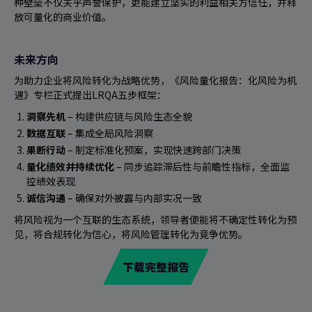
种壁垒不仅关乎声誉保护，更能建立坚实的利益相关方信任，并释
放可量化的商业价值。
未来方向
为助力企业将风险转化为战略优势，《
风险量化报告：化风险为机
遇
》专栏正式提出LRQA五步框架：
洞察先机
– 构建供应链与风险生态全貌
数据互联
– 集成全局风险洞察
果断行动
– 制定标准化预案，实现快速跨部门决策
量化绩效并持续优化
– 同步追踪滞后性与前瞻性指标，全面监
控绩效表现
诚信沟通
–
确保对外披露与内部实况一致
将风险视为一个互联的生态系统，领导者便能将不确定性转化为预
见，将合规转化为信心，将风险管理转化为竞争优势。
下载完整报告