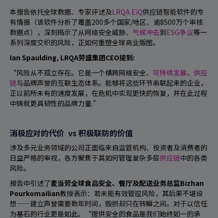
本报告依托全球数据、专家评述及
LRQA EiQ
供应链智能软件的专
有情报（该软件分析了覆盖200多个国家/地区、逾8500万个审核
数据点），深刻揭示了从网络安全威胁、
气候冲击
到
ESG争议
等一
系列深度交织的风险，正如何重塑全球商业版图。
Ian Spaulding, LRQA劳盛集团CEO提到:
“
风险从不孤立存在。它是一个横跨网络安全、
可持续发展
、
供应
链
与品牌声誉的互联生态体系。能够将这些环节串联起来的企业，
正以前所未有的速度发展，在危机中实现更快的恢复，并在此过程
中铸就更具韧性的品牌力量.”
消极应对的代价 vs 积极联防的价值
涉及多元业务领域的公司正面临来自监管机构、投资者及消费者的
日益严格的审视，各方聚焦于其如何管理复杂多层
供应链
中的各类
风险。
报告中引述了
麦当劳全球食品安全、餐厅及配送业务总监Bizhan
Pourkomailian
教授表示：若未能有效管控风险，其后果不堪设
想——建立声誉需要数年时间，毁损却只在转瞬之间。对于以信任
为基石的行业更是如此。“提供安全的食品是我们始终如一的承