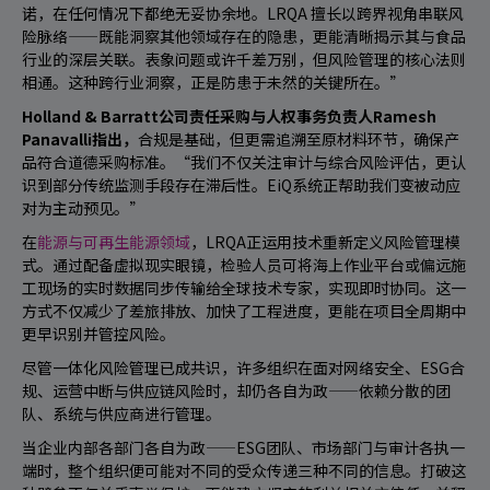
诺，在任何情况下都绝无妥协余地。LRQA 擅长以跨界视角串联风
险脉络——既能洞察其他领域存在的隐患，更能清晰揭示其与食品
行业的深层关联。表象问题或许千差万别，但风险管理的核心法则
相通。这种跨行业洞察，正是防患于未然的关键所在。”
Holland & Barratt公司责任采购与人权事务负责人Ramesh
Panavalli指出，
合规是基础，但更需追溯至原材料环节，确保产
品符合道德采购标准。“我们不仅关注审计与综合风险评估，更认
识到部分传统监测手段存在滞后性。EiQ系统正帮助我们变被动应
对为主动预见。”
在
能源与可再生能源领域
，LRQA正运用技术重新定义风险管理模
式。通过配备虚拟现实眼镜，检验人员可将海上作业平台或偏远施
工现场的实时数据同步传输给全球技术专家，实现即时协同。这一
方式不仅减少了差旅排放、加快了工程进度，更能在项目全周期中
更早识别并管控风险。
尽管一体化风险管理已成共识，许多组织在面对网络安全、ESG合
规、运营中断与供应链风险时，却仍各自为政——依赖分散的团
队、系统与供应商进行管理。
当企业内部各部门各自为政——ESG团队、市场部门与审计各执一
端时，整个组织便可能对不同的受众传递三种不同的信息。打破这