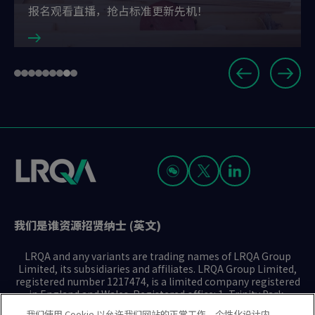
报名观看直播，抢占标准更新先机！
Slide
Go
Go
Go
Go
Go
Go
Go
Go
Go
8
to
to
to
to
to
to
to
to
to
of
slide
slide
slide
slide
slide
slide
slide
slide
slide
9
1
2
3
4
5
6
7
8
9
我们是谁
资源
招贤纳士 (英文)
LRQA and any variants are trading names of LRQA Group
Limited, its subsidiaries and affiliates. LRQA Group Limited,
registered number 1217474, is a limited company registered
in England and Wales. Registered office: 1, Trinity Park,
Bickenhill Lane, Birmingham B37 7ES. © 2025 LRQA Group
我们使用 Cookie 以允许我们网站的正常工作、个性化设计内