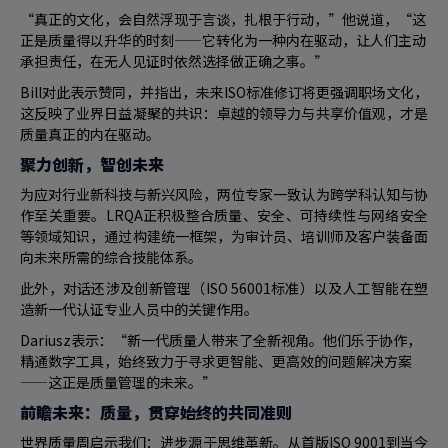
“真正的文化，会自然浮现于言谈，扎根于行动，”他说道，“这
正是质量得以升华的时刻——它转化为一种内在驱动，让人们主动
承担责任，在无人见证时依然选择做正确之事。”
Bill对此表示赞同，并指出，未来ISO标准修订将更强调职场文化，
这反映了业界日益凝聚的共识：卓越的领导力与共享价值观，才是
质量真正的内在驱动。
聚力创新，智创未来
为应对行业新科技与新兴风险，两位专家一致认为跨学科认知与协
作至关重要。LRQA正积极整合质量、安全、可持续性与网络安全
等领域知识，通过构建统一框架，为审计员、培训师及客户装备面
向未来所需的综合技能体系。
此外，对话还涉及创新管理（ISO 56001标准）以及人工智能在塑
造新一代认证专业人员中的关键作用。
Dariusz表示：“新一代质量人带来了全新视角。他们乐于协作，
精通数字工具，始终致力于寻求更智能、更高效的问题解决方案
——这正是质量管理的未来。”
前瞻未来：质量，贯穿始终的共同准则
世界质量周启示我们：进步源于思维革新。从首版ISO 9001到当今