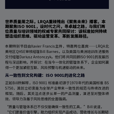
世界质量周之际，LRQA重磅推出《聚焦未来》播客。本
期聚焦ISO 9001，设时代之问，寻卓越之路，与我们两
位质量与培训领域的权威专家共同探讨：该标准如何持续
塑造组织思维、驱动运营变革、革新发展路径。
本期特别节目由Xavier Francis主持，特邀两位嘉宾——LRQA北
美地区QHSE审核经理Bill Barnes，以及英国与美洲培训改进服务
交付经理Dariusz Antonczyk。他们将共同回顾ISO 9001的发展历
程与深远影响，并探讨：在当今一体化的管理体系下，企业如何赢
得一个更加紧密互联、风险预警与机遇驱动的未来。
从一致性到文化构建：ISO 9001的进化之路
正如Bill所解释，ISO 9001 标准最初源于1970年代的英国标准 BS
5750，其创立初衷是为全球产业带来一致性的规范与持续改进的
框架。随后，其关注点逐步从单一的产品测量，演进至对整体绩
效、领导力及基于风险思维的全面强调。
“质量与管理体系已不仅仅是确保一致性的工具，”Bill 说道，
“它们更是价值引擎，助力组织实现产品成功、营收增长与长期韧