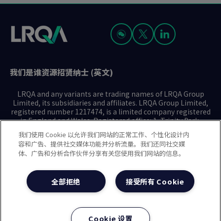
面
面
我们是谁
资源
招贤纳士 (英文)
LRQA and any variants are trading names of LRQA Group
Limited, its subsidiaries and affiliates. LRQA Group Limited,
registered number 1217474, is a limited company registered
in England and Wales. Registered office: 1, Trinity Park,
Bickenhill Lane, Birmingham B37 7ES. © 2025 LRQA Group
我们使用 Cookie 以允许我们网站的正常工作、个性化设计内
Limited.
容和广告、提供社交媒体功能并分析流量。我们还同社交媒
体、广告和分析合作伙伴分享有关您使用我们网站的信息。
隐私声明
Cookie政策
使用条款
现代奴隶制声明(英文)
全部拒绝
接受所有 Cookie
治理方针(英文)
沪ICP备2023029947号-1
沪公网安备31010102008508号
Cookie 设置