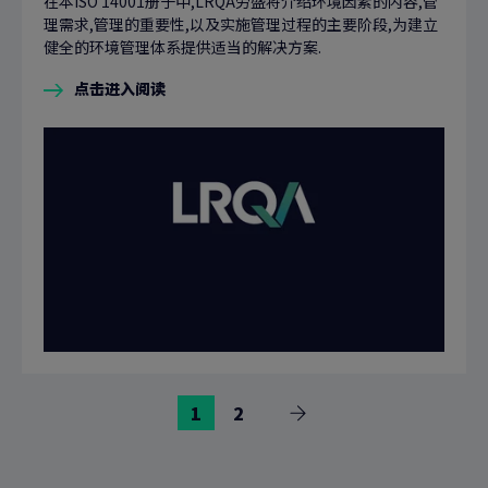
在本ISO 14001册子中,LRQA劳盛将介绍环境因素的内容,管
理需求,管理的重要性,以及实施管理过程的主要阶段,为建立
健全的环境管理体系提供适当的解决方案.
点击进入阅读
前
前
1
2
下
往
往
一
页
页
页