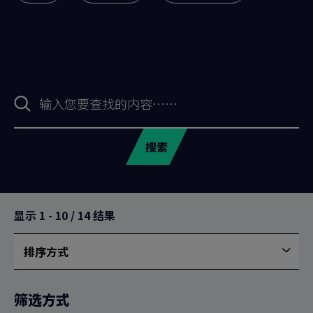
搜
索
表
格
搜索
显示
1
-
10
/
14
结果
排序方式
按
最
新
筛选方式
排