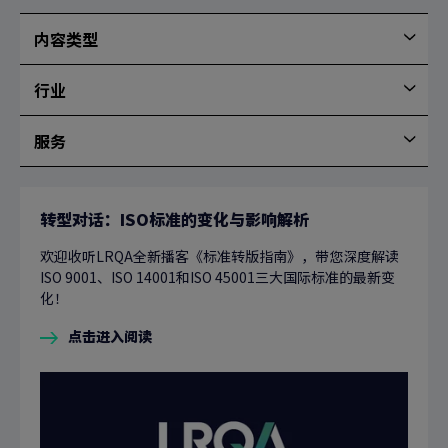
序
内容类型
内
容
行业
类
行
型
业
服务
服
务
转型对话：ISO标准的变化与影响解析
欢迎收听LRQA全新播客《标准转版指南》，带您深度解读
ISO 9001、ISO 14001和ISO 45001三大国际标准的最新变
化！
点击进入阅读