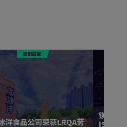
案例研究
镁佳科技
冰洋食品公司荣获LRQA劳
ISO 