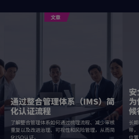
文章
安
通过整合管理体系（IMS）简
为
化认证流程
候
了解整合管理体系如何通过梳理流程、减少审核
长期
重复以及改进治理、可视性和风险管理，从而简
带，
化ISO认证。
位置