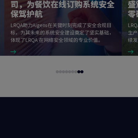
司，为餐饮在线订购系统安全
盛
保驾护航
零
LRQA助力Aigens在关键时刻完成了安全合规目
LR
标，为其未来的系统安全建设奠定了坚实基础，
生产
体现了LRQA 在网络安全领域的专业价值。
续发
Go
Go
Go
Go
Go
Go
Go
Go
Go
to
to
to
to
to
to
to
to
to
slide
slide
slide
slide
slide
slide
slide
slide
slide
1
2
3
4
5
6
7
8
9