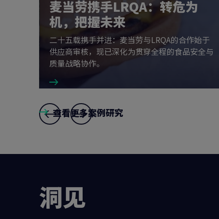
S包材
麦当劳携手LRQA：转危为
机，把握未来
技有限公
二十五载携手并进：麦当劳与LRQA的合作始于
了食品安
供应商审核，现已深化为贯穿全程的食品安全与
质量战略协作。
查看更多案例研究
Slide
8
,
9
and
1
洞见