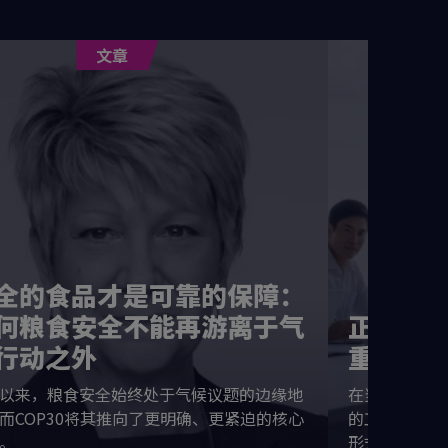
文章
全的食品才是可靠的保障：
何粮食安全不能再游离于气
正确的
行动之外
重要
以来，粮食安全始终处于气候议题的边缘地
在当今的经营
而COP30将其推向了更明确、更紧迫的核心
的工具——它
。
形式的懈怠都