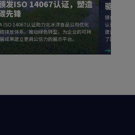
颁发ISO 14067认证，塑造
驱动汽
碳先锋
镁佳科技成功获
QA ISO 14067认证助力北冰洋食品公司优化
认证证书，标
碳排放体系，推动绿色转型，为企业的可持
建设和技术产
展成果建立更具公信力的展示平台。
了国际标准。