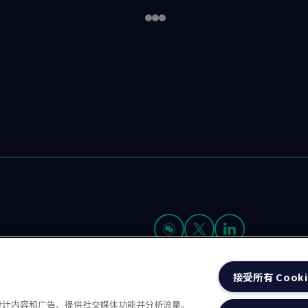
Go
Go
Go
to
to
to
slide
slide
slide
1
2
3
接受所有 Cooki
我们是谁
资源
招贤纳士 (英文)
性化设计内容和广告、提供社交媒体功能并分析流量。