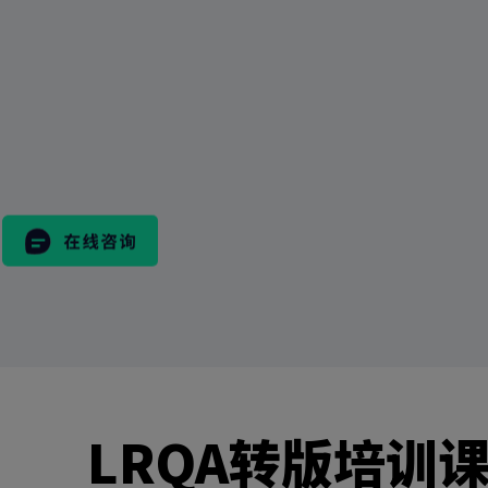
搜
索
表
格
市场活动
LRQA转版培训