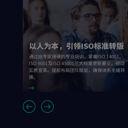
准转版
IS版本
/审核员梁
以人为本，引领ISO标准转版
26 国际
、组织规
通过由专家授课的专业培训，掌握ISO 14001,
，制定过
ISO 9001及ISO 45001三大标准更新要义，驱动
准更新先
实质变革。提前布局团队赋能，确保体系无缝转
换。
Slide
8
,
9
and