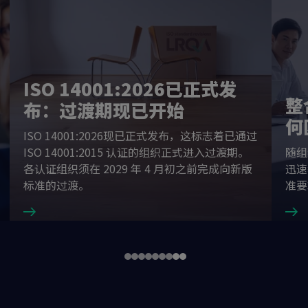
ISO 14001:2026已正式发
整
布：过渡期现已开始
何
ISO 14001:2026现已正式发布，这标志着已通过
ISO 14001:2015 认证的组织正式进入过渡期。
随组
各认证组织须在 2029 年 4 月初之前完成向新版
迅速
标准的过渡。
准要
Go
Go
Go
Go
Go
Go
Go
Go
Go
to
to
to
to
to
to
to
to
to
slide
slide
slide
slide
slide
slide
slide
slide
slide