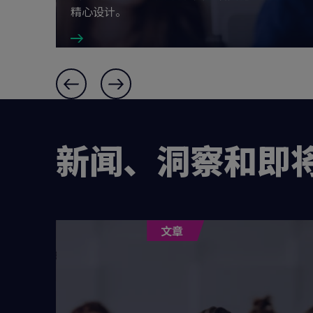
精心设计。
Slide
5
,
6
and
新闻、洞察和即
1
文章