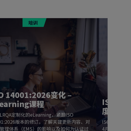
培训
O 14001:2026变化 –
ISO 1
Learning课程
度解析
LRQA定制化的eLearning，紧跟ISO
001:2026版本的修订。了解关键更新内容、对
ISO 140
管理体系（EMS）的影响以及如何为认证过
4月发布。本