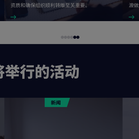
资质和确保组织顺利转版至关重要。
渡做
Go
Go
Go
Go
Go
Go
to
to
to
to
to
to
slide
slide
slide
slide
slide
slide
1
2
3
4
5
6
将举行的活动
新闻