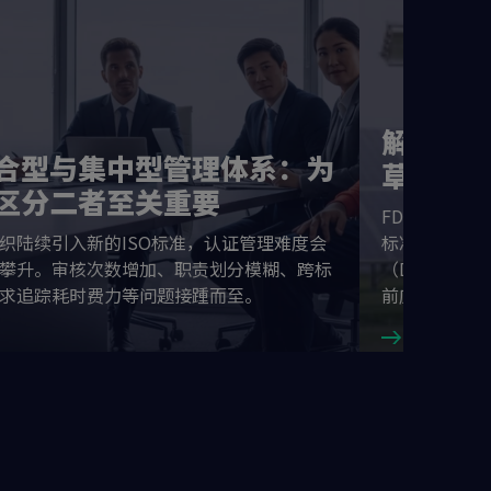
解读IS
合型与集中型管理体系：为
草案(F
区分二者至关重要
FDIS对组织
织陆续引入新的ISO标准，认证管理难度会
标准制定流程
攀升。审核次数增加、职责划分模糊、跨标
（DIS/DA
求追踪耗时费力等问题接踵而至。
前应采取的行