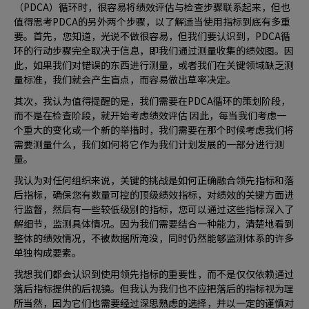
（PDCA）循环时，很容易将绩效评估与检查步骤联系起来，但也
值得思考PDCA的另外两个步骤，以了解适当使用指标到底有多重
要。首先，您知道，光说不做很容易，但我们要认识到，PDCA循
环的行动步骤完全取决于信息，即我们通过测量收集的绩效图。因
此，如果我们对错误的东西进行测量，或者我们在关键领域缺乏测
量标准，我们就会产生盲点，而容易做出草率决定。
其次，我认为值得提醒的是，我们需要在PDCA循环的策划阶段，
而不是在检查阶段，就开始考虑绩效评估 因此，每当我们考虑一
个重大的变化或一个新的举措时，我们需要在那个时候考虑我们将
需要测量什么，我们如何将它作为我们计划发展的一部分进行测
量。
我认为对任何组织来说，关键的挑战是如何正确融合领先指标和落
后指标，确保您有数量可控的顶级绩效指标，对绩效的关键方面进
行监督，然后有一些较低级别的指标，您可以通过这些指标深入了
解细节，监测具体情况。因为我们需要结合一种能力，清楚地看到
整体的绩效情况，不被数据所淹没，同时仍然能够监测体系的许多
单独构成要素。
我想我们都会认识到使用领先指标的重要性，而不是仅仅依赖通过
落后指标提供的后视镜。但我认为我们也不应把落后的指标视为理
所当然，因为它们也需要经过深思熟虑的选择，并以一定的谨慎对