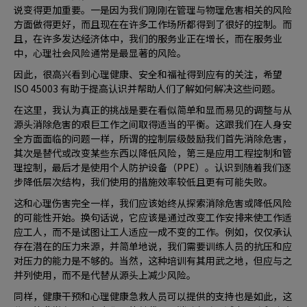
说变得更加重要。一是因为我们刚刚在管理与物理危害相关的风险
方面做得更好，而且现在在许多工作场所都得到了很好的控制。而
且，在许多发达经济体中，我们的服务业正在增长，而在服务业
中，心理社会风险通常是最显著的风险。
因此，很高兴看到心理健康、安全和福祉得到应有的关注，希望
ISO 45003 有助于提高认识并帮助人们了解如何解决这些问题。
在这里，我认为真正的挑战是要在看似简单和显而易见的调整与从
源头消除危害的艰巨工作之间取得适当的平衡。这跟我们在人身安
全方面面临的问题一样，所谓的控制层级鼓励我们首先消除危害，
其次是替代或改变某些东西以降低风险，第三是应用工程控制和管
理控制，最后才是使用个人防护设备（PPE）。认识到随着我们逐
步降低层次结构，我们使用的措施效率较低且更有可能失败。
这和心理伤害完全一样，我们应该始终从探索消除危害或降低风险
的可能性开始。换句话说，它应该是通过改变工作安排来使工作适
应工人，而不是试图让工人适应一成不变的工作。例如，仅仅承认
存在潜在的压力来源，并简单地说，我们需要训练人员的抗压和应
对压力的能力是不够的。当然，这种培训有其用武之地，但应与之
并列使用，而不是代替从源头上减少风险。
同样，健康干预和心理健康急救人员可以提供的支持也是如此，这