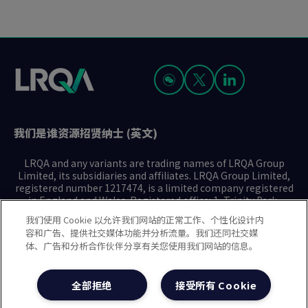
我们是谁
资源
招贤纳士 (英文)
LRQA and any variants are trading names of LRQA Group
Limited, its subsidiaries and affiliates. LRQA Group Limited,
registered number 1217474, is a limited company registered
in England and Wales. Registered office: 1, Trinity Park,
Bickenhill Lane, Birmingham B37 7ES. © 2025 LRQA Group
我们使用 Cookie 以允许我们网站的正常工作、个性化设计内
Limited.
容和广告、提供社交媒体功能并分析流量。我们还同社交媒
体、广告和分析合作伙伴分享有关您使用我们网站的信息。
隐私声明
Cookie政策
使用条款
现代奴隶制声明(英文)
全部拒绝
接受所有 Cookie
治理方针(英文)
沪ICP备2023029947号-1