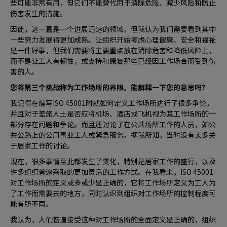
些可能非常有用，但它们不能替代用于消除危险、减少风险和防止
伤害发生的措施。
因此，这一直是一个进展迅速的领域，但我认为我们需要看到其中
一些努力发展得更加成熟。让组织开始考虑心理健康、安全和福祉
是一件好事，但我们需要将主要重点放在消除危害和降低风险上，
而不是让工人有韧性，或支持和康复那些已经因工作场合而受到伤
害的人。
您将第三个挑战称为工作场所的界限。能解释一下您的意思吗？
我记得在编写ISO 45001时就如何定义工作场所进行了很多争论，
并且对于差旅人士是否应将机场、酒店或飞机视为其工作场所的一
部分存在问题和争论。而且还讨论了在公共场所工作的人员，如公
共公路上的公用事业工人或紧急服务。据我所知，当时没有太多关
于居家工作的讨论。
现在，很多事情至此都发生了变化，特别是居家工作的盛行，以及
许多组织普遍采取的更加灵活的工作方式。在我看来，ISO 45001
对工作场所的定义或多或少是正确的，它将工作场所定义为工人为
了工作而需要去的地方，同时认识到组织对工作场所的控制程度可
能有所不同。
我认为，人们普遍接受这种对工作场所的全面定义是正确的，组织