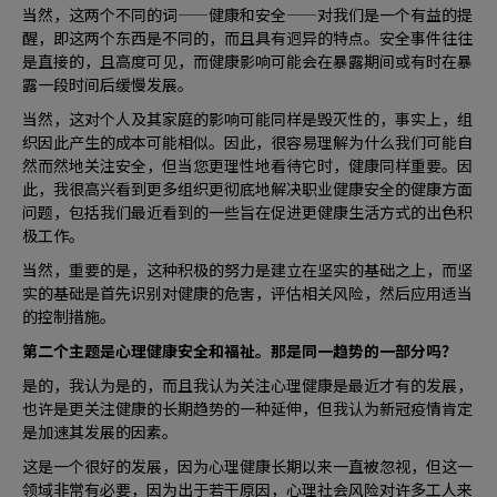
当然，这两个不同的词——健康和安全——对我们是一个有益的提
醒，即这两个东西是不同的，而且具有迥异的特点。安全事件往往
是直接的，且高度可见，而健康影响可能会在暴露期间或有时在暴
露一段时间后缓慢发展。
当然，这对个人及其家庭的影响可能同样是毁灭性的，事实上，组
织因此产生的成本可能相似。因此，很容易理解为什么我们可能自
然而然地关注安全，但当您更理性地看待它时，健康同样重要。因
此，我很高兴看到更多组织更彻底地解决职业健康安全的健康方面
问题，包括我们最近看到的一些旨在促进更健康生活方式的出色积
极工作。
当然，重要的是，这种积极的努力是建立在坚实的基础之上，而坚
实的基础是首先识别对健康的危害，评估相关风险，然后应用适当
的控制措施。
第二个主题是心理健康安全和福祉。那是同一趋势的一部分吗？
是的，我认为是的，而且我认为关注心理健康是最近才有的发展，
也许是更关注健康的长期趋势的一种延伸，但我认为新冠疫情肯定
是加速其发展的因素。
这是一个很好的发展，因为心理健康长期以来一直被忽视，但这一
领域非常有必要，因为出于若干原因，心理社会风险对许多工人来