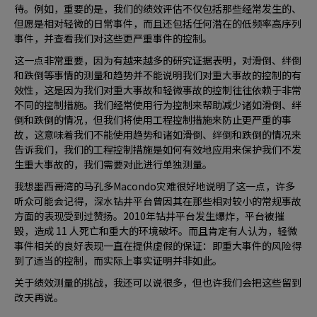
待。例如，重要的是，我们的绩效评估不仅包括那些经常发生的、
但愿是相对轻微的日常事件，而且还包括任何潜在的低频率高序列
事件，并查看我们对这些更严重事件的控制。
这一点非常重要，因为有越来越多的研究证据表明，对滑倒、绊倒
和跌倒等事情的测量和趋势并不能说明我们对重大事故的控制的有
效性，这是因为我们对重大事故和轻微事故的控制往往依赖于非常
不同的控制措施。我们经常使用行为控制来帮助减少诸如滑倒、绊
倒和跌倒的情况，但我们将使用工程控制措施来防止更严重的事
故，这意味着我们不能使用趋势和诸如滑倒、绊倒和跌倒的情况来
告诉我们，我们的工程控制措施是如何有效地应用来保护我们不发
生重大事故的，我们需要对此进行单独测量。
我想墨西哥湾的马孔多Macondo灾难很好地说明了这一点，许多
听众可能会记得，深水钻井平台曾因其在那些相对较小的常规事故
方面的表现受到过赞扬。2010年钻井平台发生爆炸，平台被摧
毁，造成 11 人死亡和重大的环境破坏。而且肯定有人认为，轻微
事件相关的良好表现一直在提供虚假的保证：即重大事件的风险得
到了适当的控制，而实际上事实证明并非如此。
关于绩效测量的挑战，我还可以说很多，但也许我们会把这些留到
改天再说。