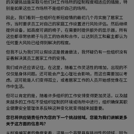
的关键挑战是采取与他们对工作场所的控制程度相适应的措施，特
别是如果这些工作场所不是组织自己的场所。
因此，我们看到一些组织在新冠疫情的最初几个月实施了居家工
作，当时要求员工对自己的家庭工作设置进行风险评估。然后继续
提供设备，如高度可调的椅子，在需要时提供额外的显示器，所有
这些都非常依赖于与员工的协商和合作，以达到员工和雇主都认为
任何重大风险已经得到解决的程度。
但我不认为我们可以假设这是普遍做法，我怀疑仍有一些组织没有
妥善解决其员工居家工作的安排。
我们或许还应该记住，在这里，随着工作灵活性的增加，出现的不
仅仅是身体问题。还可能会产生心理社会影响，而这也需要加以考
虑。这可能是人们变得孤立，或者居家工作的人员开始感觉像在工
作中生活。
但可以肯定的是，随着许多组织的工作安排变得更加灵活，以及越
来越多的工作在不受组织控制的环境或场所中进行，组织确保其职
业健康安全管理体系反映这种变化就变得越来越重要。
您已将供应链责任作为您的下一个挑战领域。您能为我们讲解更多
关于这方面的信息吗？
从标准编写者的角度来看，这是一个非常具有挑战性的领域，因为