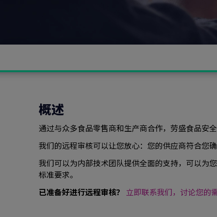
概述
通过与众多食品零售商和生产商合作，劳盛食品安全
我们的远程审核可以让您放心：您的供应商符合您确
我们可以为内部技术团队提供全面的支持，可以为您
标准要求。
已准备好进行远程审核？
立即联系我们，讨论您的