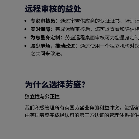
远程审核的益处
专家审核员：
通过审查供应商的认证证书、培训
实时保障：
完成远程审核后，您可以查看和评估
为您量身定制：
劳盛远程桌面审核可为您量身定
减少麻烦，推动改进：
通过使用一个独立机构对
之共同来改进。
为什么选择劳盛？
独立性与公正性
我们积极管理所有英国劳盛业务的利益冲突，包括咨
由英国劳盛完成经认可的第三方认证的管理体系提