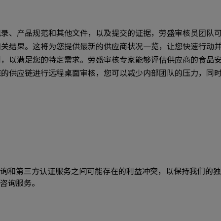
记录、产品规范和其他文件，以及提交的证据，劳盛审核员团队
相关结果。这将为您提供最新的供应商状况一览，让您快速行动
制，以满足您的特定需求。劳盛审核专家能够评估供应商的食品
您的供应链进行远程桌面审核，您可以减少内部团队的压力，同
询和第三方认证服务之间可能存在的利益冲突，以保持我们的独
供咨询服务。