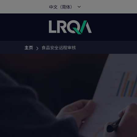
中文（简体）
主页
食品安全远程审核
You are here: