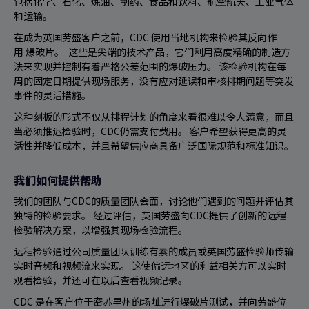
包括化学、石化、炼油、制药、食品和饮料、航空航天、工业气体
和运输。
在成为英国劳盛客户之前，CDC 使用当地机构来检验其反向作
用 爆破片。 这些是尖端的技术产品，它们利用高度精确的制造方
法来实现并控制有着严格公差范围的爆破压力。 该检验机构在每
周的固定日期提供现场服务，没有应对延误和审核排期问题等突发
事件的灵活措施。
这种刻板的形式不仅从排程计划的角度来看很难以令人满意，而且
当必须推迟检验时，CDC仍需支付费用。 客户希望获得更高的灵
活性并降低成本，并且希望供应商具备广泛国际规范和标准知识。
我们如何提供帮助
我们的团队与CDC的质量团队会面，讨论他们遇到的问题并评估其
独特的检验要求。 经过评估，英国劳盛向CDC提供了创新的远程
检验解决方案，以增强其现场检验流程。
远程检验通过公司质量团队训练有素的成员或英国劳盛检验师传输
实时音频和视频流来实现。 这使偏远地区的利益相关方可以实时
观看检验，并还可在以后查看视频记录。
CDC 是在客户位于密苏里州的场址进行爆破片测试，并向劳盛位