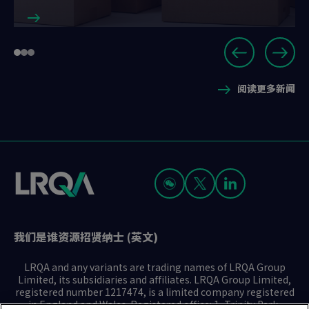
Slide
Go
Go
Go
1
to
to
to
of
阅读更多新闻
slide
slide
slide
3
1
2
3
我们是谁
资源
招贤纳士 (英文)
LRQA and any variants are trading names of LRQA Group
Limited, its subsidiaries and affiliates. LRQA Group Limited,
registered number 1217474, is a limited company registered
in England and Wales. Registered office: 1, Trinity Park,