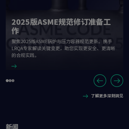
2025版ASME规范修订准备工
作
聚焦2025版ASME锅炉与压力容器规范更新。携手
LRQA专家解读关键变更，助您实现更安全、更清晰
的合规实践。
Slide
Go
Go
Go
1
to
to
to
of
了解更多深刻洞见
slide
slide
slide
3
1
2
3
新闻