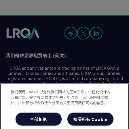
我们是谁
资源
招贤纳士 (英文)
LRQA and any variants are trading names of LRQA Group
Limited, its subsidiaries and affiliates. LRQA Group Limited,
registered number 1217474, is a limited company registered
in England and Wales. Registered office: 1, Trinity Park,
Bickenhill Lane, Birmingham B37 7ES. © 2025 LRQA Group
我们使用 Cookie 以允许我们网站的正常工作、个性化设计内
Limited.
容和广告、提供社交媒体功能并分析流量。我们还同社交媒
体、广告和分析合作伙伴分享有关您使用我们网站的信息。
隐私声明
Cookie政策
使用条款
现代奴隶制声明(英文)
全部拒绝
接受所有 Cookie
治理方针(英文)
沪ICP备2023029947号-1