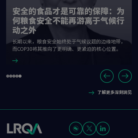
安全的食品才是可靠的保障：为
何粮食安全不能再游离于气候行
动之外
长期以来，粮食安全始终处于气候议题的边缘地带，
而COP30将其推向了更明确、更紧迫的核心位置。
Slide
Go
Go
Go
Go
Go
5
to
to
to
to
to
of
了解更多深刻洞见
slide
slide
slide
slide
slide
5
1
2
3
4
5