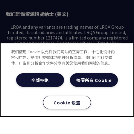
我们是谁
资源
招贤纳士 (英文)
LRQA and any variants are trading names of LRQA Group
Limited, its subsidiaries and affiliates. LRQA Group Limited,
registered number 1217474, is a limited company registered
in England and Wales. Registered office: 1, Trinity Park,
Bickenhill Lane, Birmingham B37 7ES. © 2025 LRQA Group
我们使用 Cookie 以允许我们网站的正常工作、个性化设计内
Limited.
容和广告、提供社交媒体功能并分析流量。我们还同社交媒
体、广告和分析合作伙伴分享有关您使用我们网站的信息。
隐私声明
Cookie政策
使用条款
现代奴隶制声明(英文)
全部拒绝
接受所有 Cookie
治理方针(英文)
沪ICP备2023029947号-1
沪公网安备31010102008508号
Cookie 设置