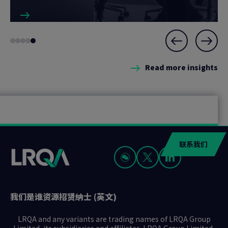
Slide
Go
Go
Go
Go
Go
5
to
to
to
to
to
of
Read more insights
slide
slide
slide
slide
slide
5
1
2
3
4
5
联系我们
我们是谁
资源
招贤纳士 (英文)
LRQA and any variants are trading names of LRQA Group