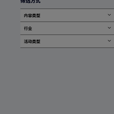
筛选方式
排
序
内容类型
内
容
行业
类
行
型
业
活动类型
活
动
类
型