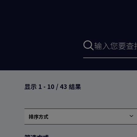
搜
索
表
格
显示
1
-
10
/
43
结果
排序方式
按
最
新