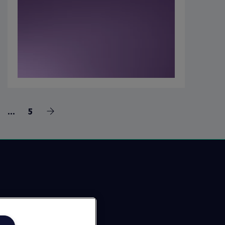
前
5
前
4
下
往
往
一
页
页
页
面
面