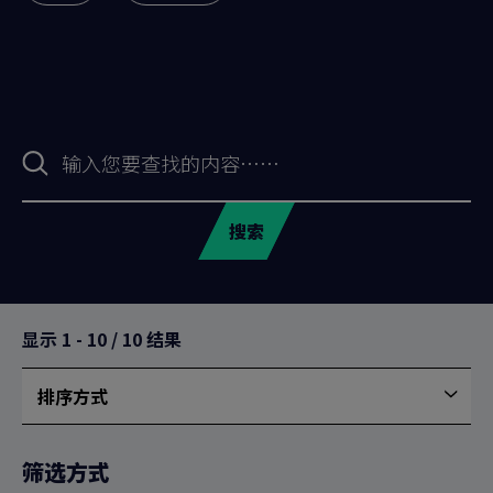
搜
索
表
格
搜索
显示
1
-
10
/
10
结果
排序方式
按
最
新
筛选方式
排