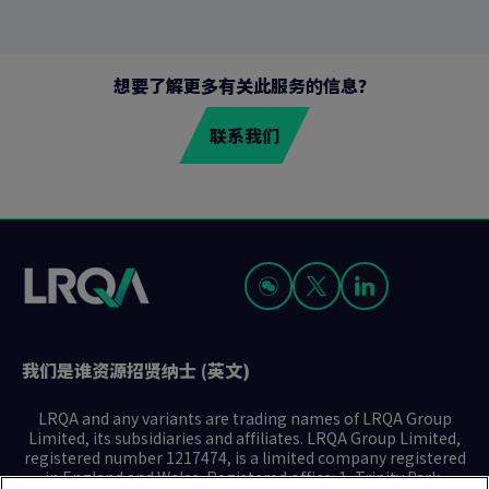
页
面
想要了解更多有关此服务的信息？
联系我们
我们是谁
资源
招贤纳士 (英文)
LRQA and any variants are trading names of LRQA Group
Limited, its subsidiaries and affiliates. LRQA Group Limited,
registered number 1217474, is a limited company registered
in England and Wales. Registered office: 1, Trinity Park,