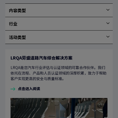
序
内容类型
内
容
行业
类
行
型
业
活动类型
活
动
类
LRQA劳盛道路汽车综合解决方案
型
LRQA是您汽车行业评估与认证领域的可靠合作伙伴。我们
依托在流程、产品和人员认证领域的深厚积累，致力于帮助
客户实现更高的安全与质量标准。
点击进入阅读