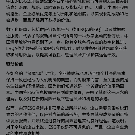
中国的ESG法规鼓励企业在四个核心领域披露与可持续发展相关的
信息：治理、战略、风险管理以及指标和目标。因此，中国不仅明
确指出，企业必须优先考虑问责制和透明度，以实现长期成功和社
会进步，而且还强调了数据的价值。
数字化保障，包括供应链智能平台（如
LRQA的EiQ
）以及数据验
证服务，代表了驾驭新风险时代所需的一种数字驱动的新方法，中
国清晰敏锐地意识到了这一点。随着全球各行各业的数字化推进，
LRQA作为领先的保障服务合作伙伴，时刻准备好继续帮助企业获
取和利用数据，以提高可视性、管理风险并保护其运营绩效。
驱动价值
在如今的“保障4.0”时代，企业绩效与地球乃至整个社会的需求
保持一致已经成为人们明确的期望；而对股东而言，至关重要的是
关注社会和环境绩效，因为他们知道这是一个关键的价值驱动因
素。中国将ESG信息披露提升到重要位置，表明了其对这一理念的
理解，以及对在新的风险环境下管理风险和机遇的承诺。
然而，实现ESG卓越并非孤军奋战所能达成。企业需要具备敏锐洞
察力的合作伙伴，以应对当前的新形势，并指导其完成复杂的可持
续发展报告，并最终通过良好的风险管理实现良好经营。
这表明，
对于全球的企业来说，ESG不仅是不可避免的，而且与企业商业活
动的本质息息相关。