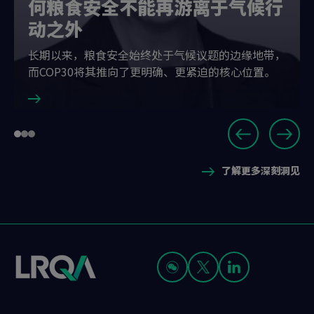
何粮食安全不能再游离于气候行
动之外
长期以来，粮食安全始终处于气候议题的边缘地带，
而COP30将其推向了更明确、更紧迫的核心位置。
Slide
Go
Go
Go
1
to
to
to
of
了解更多深刻洞见
slide
slide
slide
3
1
2
3