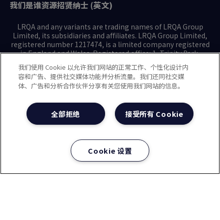
我们是谁
资源
招贤纳士 (英文)
LRQA and any variants are trading names of LRQA Group
Limited, its subsidiaries and affiliates. LRQA Group Limited,
registered number 1217474, is a limited company registered
in England and Wales. Registered office: 1, Trinity Park,
Bickenhill Lane, Birmingham B37 7ES. © 2025 LRQA Group
我们使用 Cookie 以允许我们网站的正常工作、个性化设计内
Limited.
容和广告、提供社交媒体功能并分析流量。我们还同社交媒
体、广告和分析合作伙伴分享有关您使用我们网站的信息。
隐私声明
Cookie政策
使用条款
现代奴隶制声明(英文)
全部拒绝
接受所有 Cookie
治理方针(英文)
沪ICP备2023029947号-1
沪公网安备31010102008508号
Cookie 设置