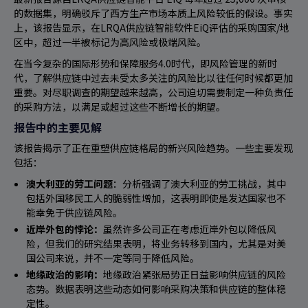
的数据集，明确驳斥了西方生产市场本质上风险较低的假设。事实
上，该报告显示，在LRQA供应链智能软件
EiQ
评估的采购国家/地
区中，超过一半被标记为高风险或极端风险。
在当今复杂的国际形势和保障服务4.0时代，即风险管理的新时
代，了解供应链中过去未受太多关注的风险比以往任何时候都更加
重要。对尽职调查的期望越来越高，公司迫切需要制定一种负责任
的采购方法，以满足或超过这些不断增长的期望。
报告中的主要见解
该报告揭示了正在重塑供应链格局的新兴风险趋势。一些主要发现
包括：
澳大利亚的劳工问题
：分析强调了澳大利亚的劳工挑战，其中
包括外国移民工人的脆弱性增加，这表明即使是发达国家也不
能幸免于供应链风险。
近岸外包的悖论：
虽然许多公司正在考虑近岸外包以降低风
险，但我们的研究结果表明，将业务转移到国内，尤其是对美
国公司来说，并不一定等同于降低风险。
地缘政治的影响：
地缘政治紧张局势正日益影响供应链的风险
态势。数据表明这些动态如何影响采购决策和供应链的整体稳
定性。