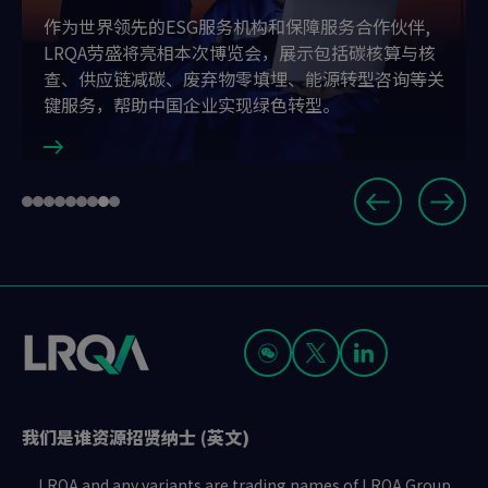
作为世界领先的ESG服务机构和保障服务合作伙伴,
LRQA劳盛将亮相本次博览会，展示包括碳核算与核
查、供应链减碳、废弃物零填埋、能源转型咨询等关
键服务，帮助中国企业实现绿色转型。
Slide
Go
Go
Go
Go
Go
Go
Go
Go
Go
8
to
to
to
to
to
to
to
to
to
of
slide
slide
slide
slide
slide
slide
slide
slide
slide
9
1
2
3
4
5
6
7
8
9
我们是谁
资源
招贤纳士 (英文)
LRQA and any variants are trading names of LRQA Group