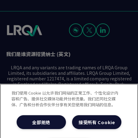
我们是谁
资源
招贤纳士 (英文)
LRQA and any variants are trading names of LRQA Group
Limited, its subsidiaries and affiliates. LRQA Group Limited,
registered number 1217474, is a limited company registered
in England and Wales. Registered office: 1, Trinity Park,
Bickenhill Lane, Birmingham B37 7ES. © 2025 LRQA Group
我们使用 Cookie 以允许我们网站的正常工作、个性化设计内
Limited.
容和广告、提供社交媒体功能并分析流量。我们还同社交媒
体、广告和分析合作伙伴分享有关您使用我们网站的信息。
隐私声明
Cookie政策
使用条款
现代奴隶制声明(英文)
全部拒绝
接受所有 Cookie
治理方针(英文)
沪ICP备2023029947号-1
沪公网安备31010102008508号