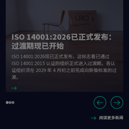
ISO 14001:2026已正式发布：
过渡期现已开始
ISO 14001:2026现已正式发布，这标志着已通过
ISO 14001:2015 认证的组织正式进入过渡期。各认
证组织须在 2029 年 4 月初之前完成向新版标准的过
渡。
Slide
Go
Go
Go
1
to
to
to
of
阅读更多新闻
slide
slide
slide
3
1
2
3