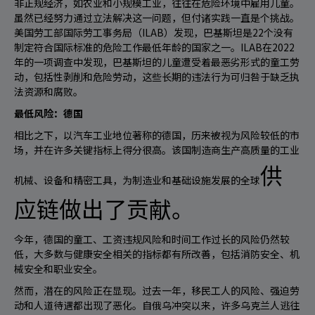
非正规经济，如农业和小规模工业，往往在危险环境中雇用儿童。
虽然已经努力通过立法解决这一问题，但付诸实践一直是个挑战。
美国劳工部国际劳工事务局（ILAB）发现，巴基斯坦是22个没有
制定符合国际标准的危险工作最低年龄的国家之一。ILAB在2022
年的一项调查中发现，巴基斯坦的儿童遭受着最恶劣形式的童工劳
动，包括性剥削和危险劳动，这些长期的违法行为可归咎于缺乏执
法资源和腐败。
最低风险：德国
相比之下，以汽车工业地位著称的德国，历来被视为风险较低的市
场，并在许多关键指标上得分很高。该国制造商生产高质量的工业
供
机械、设备和精密工具，为制造业和基础设施发展的
全球
应链做出了贡献。
今年，德国的童工、工资违规风险和时间工作过长的风险仍然较
低，大多数与健康安全相关的指标都有所改善，包括消防安全、机
械安全和职业安全。
然而，潜在的风险正在显现。过去一年，移民工人的风险、强迫劳
动和人道待遇都出现了恶化。自俄乌冲突以来，许多乌克兰人逃往