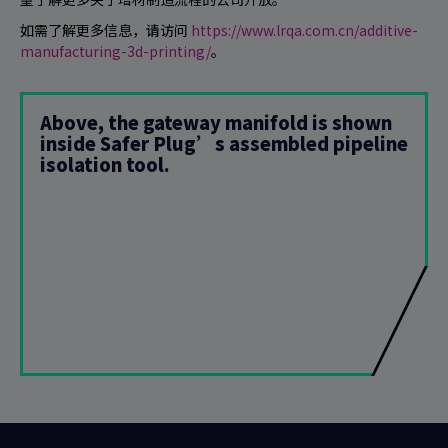
如需了解更多信息，请访问
https://www.lrqa.com.cn/additive-
manufacturing-3d-printing/
。
Above, the gateway manifold is shown
inside Safer Plug’s assembled pipeline
isolation tool.