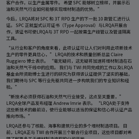
客户合作，以生产金属零件。 希望 SPC 能够树立榜样，并展示石
油和天然气行业如何能够实现增材制造的优势。”
今后，LRQA将对 SPC 和 3T RPD 生产的下一批 10 款管汇进行认
证。 SPC 正就型式认可证书（Type Approval）与LRQA开展合
作，该证书可使LRQA与 3T RPD 一起按需生产歧管以及管道隔离
工具。
“从行业和客户的角度来看，此项认证可让人们对利用此项新技术
生产的零件更具信心，” LRQA的技术和质量创新总监 Claire
Ruggiero 博士表示。 “毫无疑问，这无疑将加速将增材制造在石
油和天然气干线中的应用。 我们与 TWI 共同完成的工作以及LRQA
基金会所资助博士生进行的研究为获得该认证提供了坚实的基础，
我们期待与 SPC 等行业先驱共同进一步构筑我们的专业知识和经
验。”
“新技术必须获得石油和天然气行业接受，这点至关重要，”
LRQA全球产品发布经理 Andrew Imrie 表示。 “LRQA处于支持
这些新技术的最前沿，使行业能够以适当的保证和信心将认证产品
推向市场。”
LRQA还参与了核能、海事和建筑行业的多个增材制造项目。 目
前，LRQA正与 TWI 合作开展三个联合行业项目，这些项目都对希
望了解更多关于增材制造流程的公司开放。