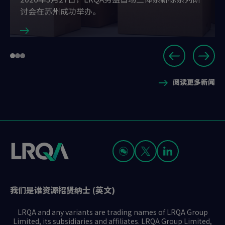
讨会在苏州成功举办。
Slide
Go
Go
Go
1
to
to
to
of
阅读更多新闻
slide
slide
slide
3
1
2
3
我们是谁
资源
招贤纳士 (英文)
LRQA and any variants are trading names of LRQA Group
Limited, its subsidiaries and affiliates. LRQA Group Limited,