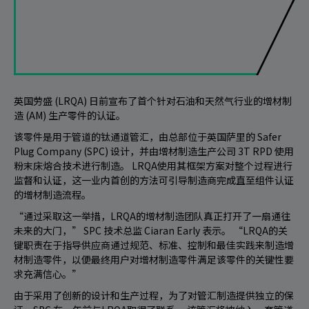
英国劳盛 (LRQA) 日前宣布了首个针对石油和天然气行业的增材制
造 (AM) 生产零件的认证。
该零件是用于管道的钛通道管汇，由总部位于英国萨里的 Safer
Plug Company (SPC) 设计，并由增材制造生产公司 3T RPD 使用
粉末床熔合技术进行制造。 LRQA使用其框架方案对整个过程进行
监督和认证，这一业内首创的方法可引导制造商完成直至组件认证
的增材制造流程。
“通过采取这一举措，LRQA的增材制造团队真正打开了一扇通往
未来的大门，” SPC 技术总监 Ciaran Early 表示。 “LRQA的关
键职责在于指导供应商通过规范、标准、控制和最佳实践来制造增
材制造零件，以便最终用户对增材制造零件满足该零件的关键性要
求充满信心。”
由于采用了创新的设计和生产过程，为了对管汇制造提供独立的保