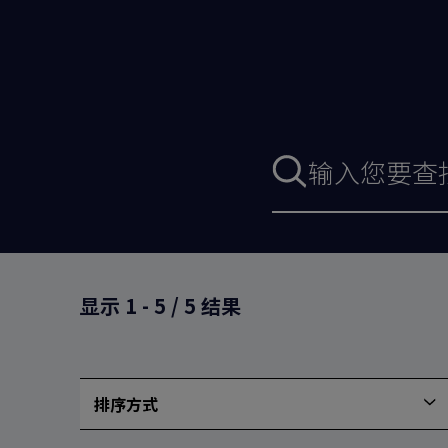
搜
索
表
格
显示
1
-
5
/
5
结果
排序方式
按
最