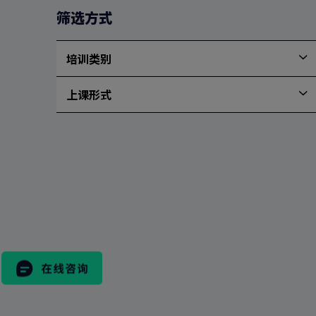
新
筛选方式
排
序
培训类别
上课形式
上
课
形
式
搜
索
表
格