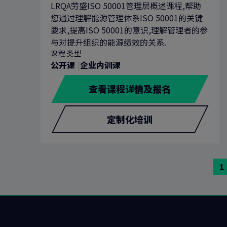
LRQA劳盛ISO 50001管理层概述课程,帮助
您通过理解能源管理体系ISO 50001的关键
要求,提高ISO 50001的意识,理解管理者的参
与对提升组织的能源绩效的关系.
课程类型
公开课
企业内训课
查看课程详情及报名
定制化培训
前
1
往
页
面