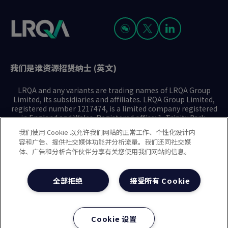
我们是谁
资源
招贤纳士 (英文)
LRQA and any variants are trading names of LRQA Group
Limited, its subsidiaries and affiliates. LRQA Group Limited,
registered number 1217474, is a limited company registered
in England and Wales. Registered office: 1, Trinity Park,
Bickenhill Lane, Birmingham B37 7ES. © 2025 LRQA Group
我们使用 Cookie 以允许我们网站的正常工作、个性化设计内
Limited.
容和广告、提供社交媒体功能并分析流量。我们还同社交媒
体、广告和分析合作伙伴分享有关您使用我们网站的信息。
隐私声明
Cookie政策
使用条款
现代奴隶制声明(英文)
全部拒绝
接受所有 Cookie
治理方针(英文)
沪ICP备2023029947号-1
沪公网安备31010102008508号
Cookie 设置