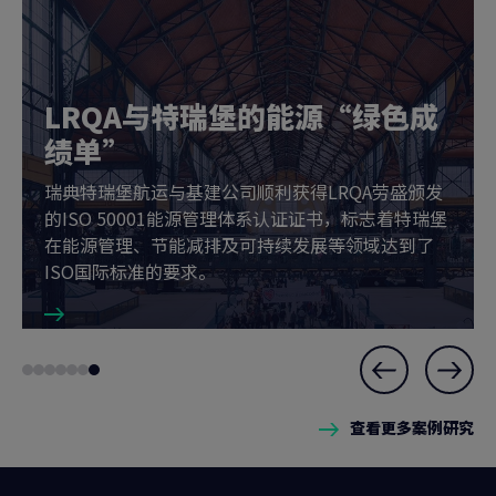
LRQA与特瑞堡的能源“绿色成
绩单”
瑞典特瑞堡航运与基建公司顺利获得LRQA劳盛颁发
的ISO 50001能源管理体系认证证书，标志着特瑞堡
在能源管理、节能减排及可持续发展等领域达到了
ISO国际标准的要求。
Slide
Go
Go
Go
Go
Go
Go
Go
7
to
to
to
to
to
to
to
of
查看更多案例研究
slide
slide
slide
slide
slide
slide
slide
7
1
2
3
4
5
6
7