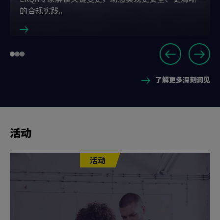
的合规实践。
Slide
Go
Go
Go
1
to
to
to
of
了解更多深刻洞见
slide
slide
slide
3
1
2
3
活动
活动