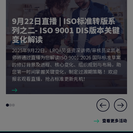
9月22日直播 | ISO标准转版系
列之二- ISO 9001 DIS版本关键
变化解读
2025年9月22日，LRQA劳盛资深讲师/审核员梁凯老
师将通过直播为您解读ISO 9001:2026 国际标准草案
的修订背景及进程、核心变化、组织规划与布局，助
您第一时间掌握关键变化，制定过渡期策略 ！欢迎
报名观看直播，抢占标准更新先机！
Slide
Go
Go
Go
1
to
to
to
of
查看更多活动
slide
slide
slide
3
1
2
3